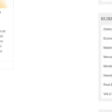
O
RUB
Dietro
cati
odo
Econ
are
on
Mater
si
Mercat
Mond
Newsl
Real 
VALU