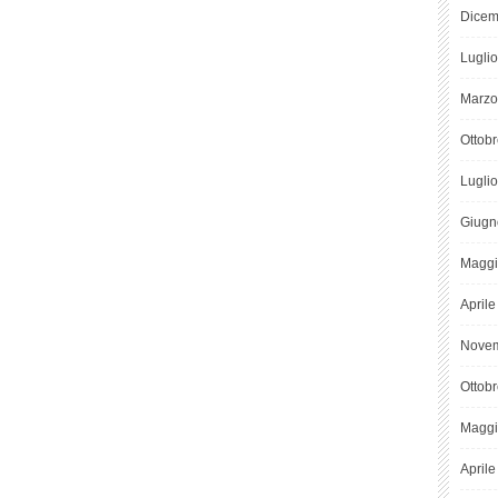
Dicem
Lugli
Marzo
Ottob
Lugli
Giugn
Maggi
April
Novem
Ottob
Maggi
April