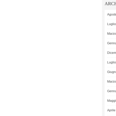
ARCH
Agost
Lugli
Marzo
Genna
Dicem
Lugli
Giugn
Marzo
Genna
Maggi
April