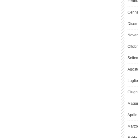
Febbr
Genna
Dicem
Novem
Ottob
Sette
Agost
Lugli
Giugn
Maggi
April
Marzo
Febbr