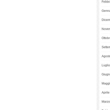
Febbr
Genna
Dicem
Novem
Ottob
Sette
Agost
Lugli
Giugn
Maggi
April
Marzo