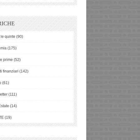
RICHE
 le quinte
(90)
omia
(175)
ie prime
(52)
i finanziari
(142)
o
(61)
etter
(111)
Estate
(14)
TE
(19)