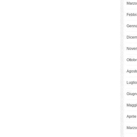
Marzo
Febbr
Genna
Dicem
Novem
Ottob
Agost
Lugli
Giugn
Maggi
April
Marzo