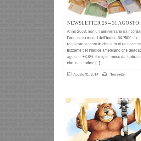
NEWSLETTER 25 – 31 AGOSTO 
Anno 2003, non un anniversario da ricorda
l’ennesimo record dell’indice S&P500 da
registrare, ancora in chiusura di una setti
frizzante per l’indice americano che guad
agosto il +3,8%, il miglior mese da febbrai
che, nelle prime
[...]
Agosto 31, 2014
Newsletter