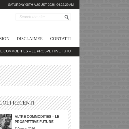
SATURDAY 08TH AUGUST 2026,
04:22:29 AM
SION
DISCLAIMER
CONTATTI
ITIES – LE PROSPETTIVE FUTURE
DEBITI DELLE SOCIETA’ TECNOLOGICH
COLI RECENTI
ALTRE COMMODITIES – LE
PROSPETTIVE FUTURE
7 Agosto 2026