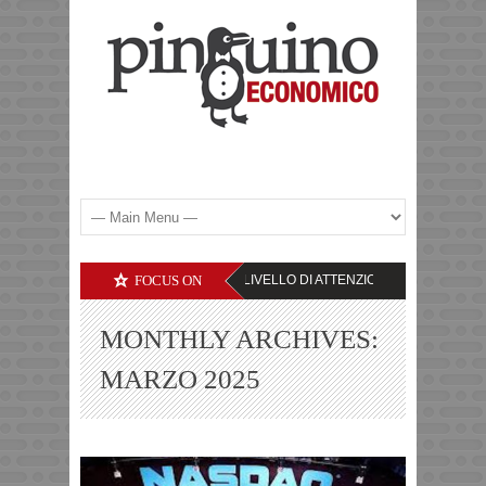
LE SOCIETA’ TECNOLOGICHE – IL LIVELLO DI ATTENZIONE
FOCUS ON
YEN – TASSI I
MONTHLY ARCHIVES:
MARZO 2025