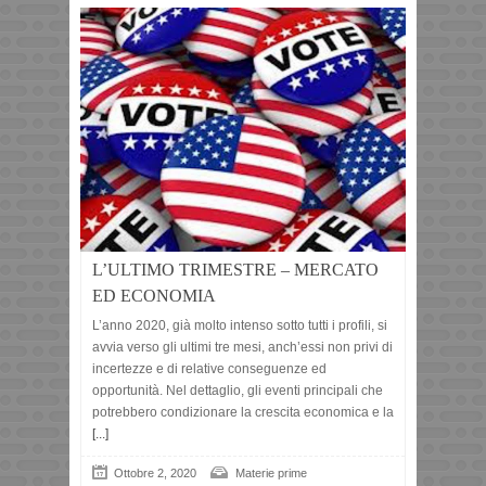
L’ULTIMO TRIMESTRE – MERCATO
ED ECONOMIA
L’anno 2020, già molto intenso sotto tutti i profili, si
avvia verso gli ultimi tre mesi, anch’essi non privi di
incertezze e di relative conseguenze ed
opportunità. Nel dettaglio, gli eventi principali che
potrebbero condizionare la crescita economica e la
[...]
Ottobre 2, 2020
Materie prime