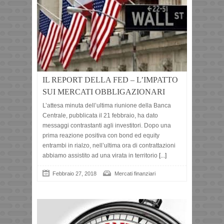
IL REPORT DELLA FED – L’IMPATTO
SUI MERCATI OBBLIGAZIONARI
L’attesa minuta dell’ultima riunione della Banca
Centrale, pubblicata il 21 febbraio, ha dato
messaggi contrastanti agli investitori. Dopo una
prima reazione positiva con bond ed equity
entrambi in rialzo, nell’ultima ora di contrattazioni
abbiamo assistito ad una virata in territorio
[...]
Febbraio 27, 2018
Mercati finanziari