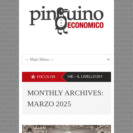
ITI DELLE SOCIETA’ TECNOLOGICHE – IL LIVELLO DI ATTENZIONE
FOCUS ON
YEN – 
MONTHLY ARCHIVES:
MARZO 2025