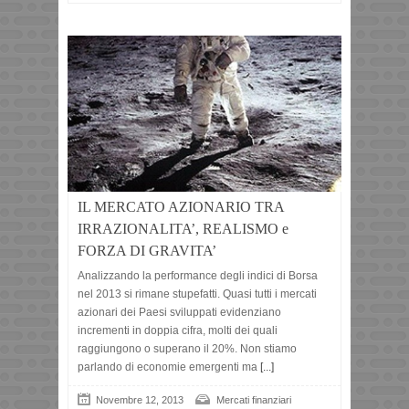
IL MERCATO AZIONARIO TRA
IRRAZIONALITA’, REALISMO e
FORZA DI GRAVITA’
Analizzando la performance degli indici di Borsa
nel 2013 si rimane stupefatti. Quasi tutti i mercati
azionari dei Paesi sviluppati evidenziano
incrementi in doppia cifra, molti dei quali
raggiungono o superano il 20%. Non stiamo
parlando di economie emergenti ma
[...]
Novembre 12, 2013
Mercati finanziari