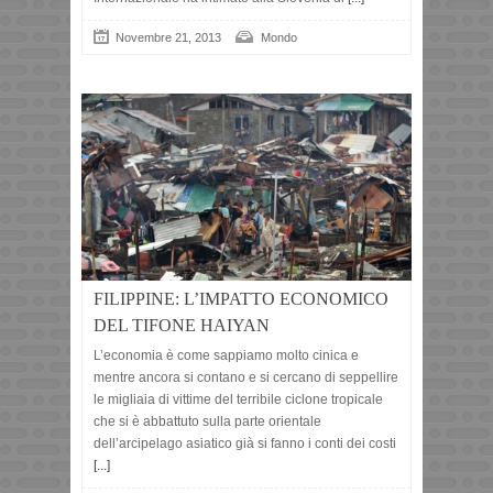
Novembre 21, 2013
Mondo
FILIPPINE: L’IMPATTO ECONOMICO
DEL TIFONE HAIYAN
L’economia è come sappiamo molto cinica e
mentre ancora si contano e si cercano di seppellire
le migliaia di vittime del terribile ciclone tropicale
che si è abbattuto sulla parte orientale
dell’arcipelago asiatico già si fanno i conti dei costi
[...]