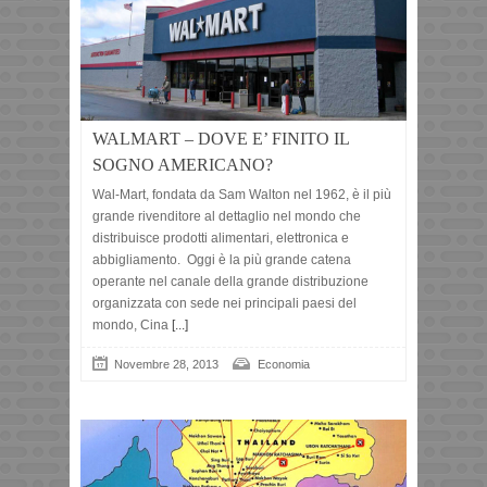
WALMART – DOVE E’ FINITO IL
SOGNO AMERICANO?
Wal-Mart, fondata da Sam Walton nel 1962, è il più
grande rivenditore al dettaglio nel mondo che
distribuisce prodotti alimentari, elettronica e
abbigliamento. Oggi è la più grande catena
operante nel canale della grande distribuzione
organizzata con sede nei principali paesi del
mondo, Cina
[...]
Novembre 28, 2013
Economia