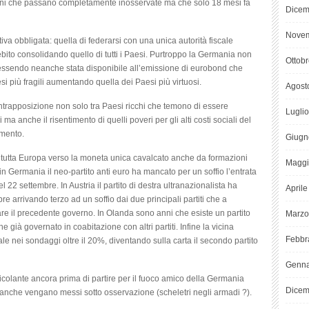
ioni che passano completamente inosservate ma che solo 18 mesi fa
Dicem
Novem
iva obbligata: quella di federarsi con una unica autorità fiscale
debito consolidando quello di tutti i Paesi. Purtroppo la Germania non
Ottob
essendo neanche stata disponibile all’emissione di eurobond che
i più fragili aumentando quella dei Paesi più virtuosi.
Agost
ntrapposizione non solo tra Paesi ricchi che temono di essere
Lugli
 ma anche il risentimento di quelli poveri per gli alti costi sociali del
imento.
Giugn
 tutta Europa verso la moneta unica cavalcato anche da formazioni
Maggi
 in Germania il neo-partito anti euro ha mancato per un soffio l’entrata
 22 settembre. In Austria il partito di destra ultranazionalista ha
April
bre arrivando terzo ad un soffio dai due principali partiti che a
re il precedente governo. In Olanda sono anni che esiste un partito
Marzo
ià governato in coabitazione con altri partiti. Infine la vicina
Febbr
ale nei sondaggi oltre il 20%, diventando sulla carta il secondo partito
Genna
colante ancora prima di partire per il fuoco amico della Germania
Dicem
banche vengano messi sotto osservazione (scheletri negli armadi ?).