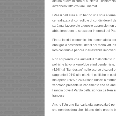
alcuna nuova misura di austerità. Dichiaraz
avrebbero fatto crollare i mercati.
I Paesi dell’area euro hanno una sola alternat
centralizzata di controllo e di condividere il 
sarà mai favorevole a questo approccio non 
abbatterebbero la spesa per interessi dei Paes
Finora la crisi economica ha aumentato la co
obbligati a sostenere i debiti dei meno virtuosi
loro continuo e per ora inarrestabile impover
Non sorprende che aumenti il malcontento in
politiche talvolta xenofobe e indipendentiste;
(4,9%) al “Bundestag” nelle scorse elezioni del
raggiunto il 21% alle elezioni politiche in otto
malapena (26% e 24%) sono riusciti a riforma
xenofobo presente in Parlamento che ha anche g
Francia dove il Partito della signora Le Pen s
francese.
Anche l’Unione Bancaria già approvata è peri
che non desidera che i bilanci delle proprie 