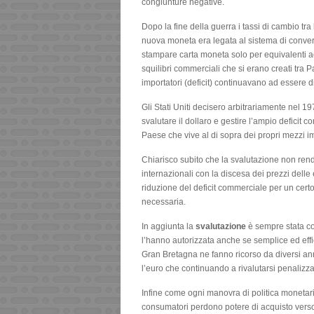
congiunture negative.
Dopo la fine della guerra i tassi di cambio tra
nuova moneta era legata al sistema di conver
stampare carta moneta solo per equivalenti acq
squilibri commerciali che si erano creati tra P
importatori (deficit) continuavano ad essere di
Gli Stati Uniti decisero arbitrariamente nel 
svalutare il dollaro e gestire l’ampio deficit
Paese che vive al di sopra dei propri mezzi i
Chiarisco subito che la svalutazione non rend
internazionali con la discesa dei prezzi delle 
riduzione del deficit commerciale per un cer
necessaria.
In aggiunta la
svalutazione
è sempre stata co
l’hanno autorizzata anche se semplice ed eff
Gran Bretagna ne fanno ricorso da diversi a
l’euro che continuando a rivalutarsi penaliz
Infine come ogni manovra di politica monetar
consumatori perdono potere di acquisto verso g