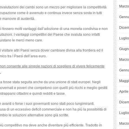
Marzo
e svalutazioni dei cambi sono un mezzo per migliorare la competitività
cupazione come è avvenuto e continua invece senza sosta in tutti
Genna
 manovre di austerità.
Dicem
ci fossero molti vantaggi dall’adozione di una moneta condivisa e non
tazioni. I vantaggi competitivi del Paese che svaluta sono infatti
Lugli
quistano le merci meno care.
Giugn
 visitare altri Paesi senza dover cambiare divisa alla frontiera ed il
co tra I Paesi dell’area euro.
Marzo
non consente alle singole nazioni di scegliere di vivere felicemente
Genna
.
Maggi
a fosse stata seguita anche da una unione di stati europei. Negli
 governati e poveri che competono con quelli più ricchi e meglio gestiti
April
apparsi cittadini e quindi redditi e tasse.
Dicem
 avanti o forse i suoi governanti sono stati poco lungimiranti.
sa di un eccessivo deficit commerciale e non ha più la possibilità di
Lugli
bio le soluzioni alternative sono già scritte.
Marzo
ù competitivo ma deve anche diventare più efficiente. Tradotto in