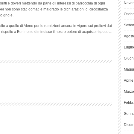
Novem
itti e doveri mettendo da parte gli interessi di parrocchia di ogni
ei non sono stati domati e malgrado le dichiarazioni di circostanza
Ottob
o grigie.
Sette
tto a quello di Atene per le restrizioni ancora in vigore sui prelievi dai
rispetto a Berlino se diminuisce il nostro potere di acquisto rispetto a
Agost
Lugli
Giugn
Maggi
April
Marzo
Febbr
Genna
Dicem