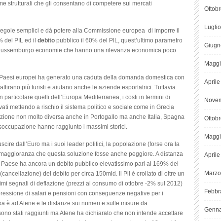
me strutturali che gli consentano di competere sui mercati
Ottob
Lugli
di regole semplici e dà potere alla Commissione europea di imporre il
 del PIL ed il
debito
pubblico il 60% del PIL, quest’ultimo parametro
Giugn
 e Lussemburgo economie che hanno una rilevanza economica poco
Maggi
si Paesi europei ha generato una caduta della domanda domestica con
April
ttirano più turisti e aiutano anche le aziende esportatrici. Tuttavia
 particolare quelli dell’Europa Mediterranea, i costi in termini di
Novem
ati mettendo a rischio il sistema politico e sociale come in Grecia
uazione non molto diversa anche in Portogallo ma anche Italia, Spagna
Ottob
disoccupazione hanno raggiunto i massimi storici.
Maggi
cire dall’Euro ma i suoi leader politici, la popolazione (forse ora la
maggioranza che questa soluzione fosse anche peggiore. A distanza
April
l Paese ha ancora un debito pubblico elevatissimo pari al 169% del
Marzo
 (cancellazione) del debito per circa 150mld. Il Pil è crollato di oltre un
primi segnali di deflazione (prezzi al consumo di ottobre -2% sul 2012)
Febbr
ressione di salari e pensioni con conseguenze negative per i
oika è ad Atene e le distanze sui numeri e sulle misure da
Genna
 sono stati raggiunti ma Atene ha dichiarato che non intende accettare