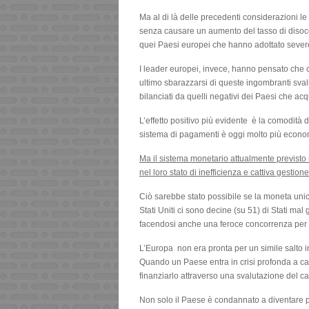
Ma al di là delle precedenti considerazioni l
senza causare un aumento del tasso di disoc
quei Paesi europei che hanno adottato severe
I leader europei, invece, hanno pensato che 
ultimo sbarazzarsi di queste ingombranti svalu
bilanciati da quelli negativi dei Paesi che ac
L’effetto positivo più evidente è la comodità di
sistema di pagamenti è oggi molto più economi
Ma il sistema monetario attualmente previsto 
nel loro stato di inefficienza e cattiva gestione
Ciò sarebbe stato possibile se la moneta unic
Stati Uniti ci sono decine (su 51) di Stati mal
facendosi anche una feroce concorrenza per str
L’Europa non era pronta per un simile salto in
Quando un Paese entra in crisi profonda a cau
finanziarlo attraverso una svalutazione del cam
Non solo il Paese è condannato a diventare pi