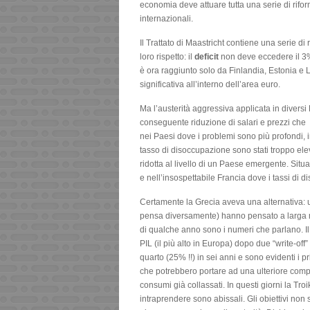
economia deve attuare tutta una serie di rifor
internazionali.
Il Trattato di Maastricht contiene una serie 
loro rispetto: il
deficit
non deve eccedere il 3%
è ora raggiunto solo da Finlandia, Estonia
significativa all’interno dell’area euro.
Ma l’austerità aggressiva applicata in diver
conseguente riduzione di salari e prezzi che a
nei Paesi dove i problemi sono più profondi, in
tasso di disoccupazione sono stati troppo elev
ridotta al livello di un Paese emergente. Sit
e nell’insospettabile Francia dove i tassi di 
Certamente la Grecia aveva una alternativa: us
pensa diversamente) hanno pensato a larga 
di qualche anno sono i numeri che parlano. I
PIL (il più alto in Europa) dopo due “write-off”
quarto (25% !!) in sei anni e sono evidenti i 
che potrebbero portare ad una ulteriore comp
consumi già collassati. In questi giorni la Tr
intraprendere sono abissali. Gli obiettivi non