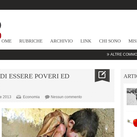
HOME
RUBRICHE
ARCHIVIO
LINK
CHI SONO
MIS
ALTRE COMMODITIES – 
DI ESSERE POVERI ED
ARTI
su
e 2013
Economia
Nessun commento
IL
SOVRANO
DIRITTO
DI
ESSERE
POVERI