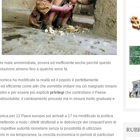
ED
INEFFICIENTI
ere male amministrata, povera ed inefficiente anche perchè questo
olazione almeno fino a qualche anno fa.
omica ha modificato la realtà ed il popolo è perfettamente
 ed efficiente come altri che vorrebbe imitare ma ciò malgrado rimane
udini e per essere più espliciti
privilegi
che controllano il Paese.
 indissolubile: il cambiamento procede ma in misura molto graduale e
ica per 12 Paesi europei poi arrivati a 17 ha modificato la politica
ttendo a nudo i difetti strutturali e le debolezze dei cinquant’anni di
spettive autorità monetarie senza la possibilità di utilizzare
RUB
lo in via temporanea, la crescita economica in periodi di particolari