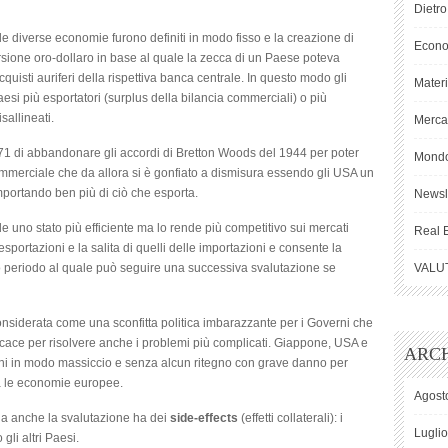
Dietro
 le diverse economie furono definiti in modo fisso e la creazione di
Econ
sione oro-dollaro in base al quale la zecca di un Paese poteva
uisti auriferi della rispettiva banca centrale. In questo modo gli
Mater
aesi più esportatori (surplus della bilancia commerciali) o più
sallineati.
Mercat
1971 di abbandonare gli accordi di Bretton Woods del 1944 per poter
Mond
 commerciale che da allora si è gonfiato a dismisura essendo gli USA un
mportando ben più di ciò che esporta.
Newsl
e uno stato più efficiente ma lo rende più competitivo sui mercati
Real 
esportazioni e la salita di quelli delle importazioni e consente la
to periodo al quale può seguire una successiva svalutazione se
VALU
nsiderata come una sconfitta politica imbarazzante per i Governi che
icace per risolvere anche i problemi più complicati. Giappone, USA e
ARCH
nni in modo massiccio e senza alcun ritegno con grave danno per
za le economie europee.
Agost
ia anche la svalutazione ha dei
side-effects
(effetti collaterali): i
Lugli
li altri Paesi.