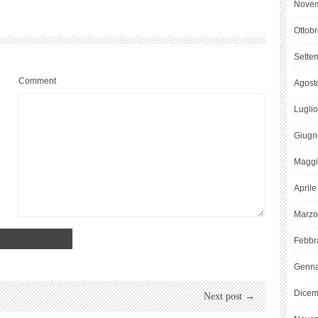
Novem
Ottob
Sette
Comment
Agost
Lugli
Giugn
Maggi
April
Marzo
Febbr
Genna
Dicem
Next post →