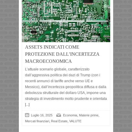
ASSETS INDICATI COME
PROTEZIONE DALL’INCERTEZZA
MACROECONOMICA
L’attuale scenario globale, caratterizzato
dall’aggressiva politica dei dazi di Trump (con i
recenti annunci di tariffe anche verso UE e
Messico), dall’incertezza geopolitica diffusa e dalla
debolezza strutturale del dollaro USA, impone una
strategia di investimento molto prudente e orientata
[...]
,
,
Luglio 16, 2025
Economia
Materie prime
,
,
Mercati finanziari
Real Estate
VALUTE