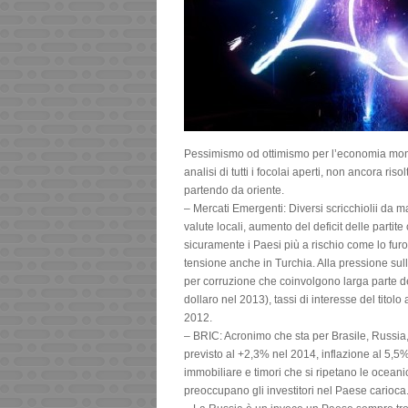
Pessimismo od ottimismo per l’economia mon
analisi di tutti i focolai aperti, non ancora ris
partendo da oriente.
– Mercati Emergenti: Diversi scricchiolii da m
valute locali, aumento del deficit delle parti
sicuramente i Paesi più a rischio come lo fur
tensione anche in Turchia. Alla pressione sulla
per corruzione che coinvolgono larga parte del
dollaro nel 2013), tassi di interesse del titolo
2012.
– BRIC: Acronimo che sta per Brasile, Russia, 
previsto al +2,3% nel 2014, inflazione al 5,5%
immobiliare e timori che si ripetano le oceani
preoccupano gli investitori nel Paese carioca