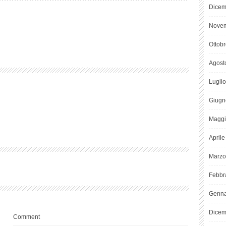
Dicem
Novem
Ottob
Agost
Lugli
Giugn
Maggi
April
Marzo
Febbr
Genna
Dicem
Comment