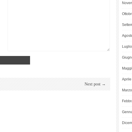
Novem
Ottob
Sette
Agost
Lugli
Giugn
Maggi
April
Next post →
Marzo
Febbr
Genna
Dicem