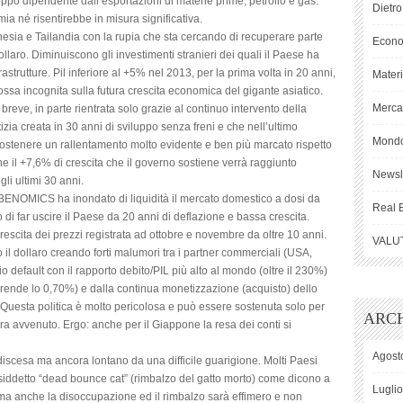
po dipendente dall’esportazioni di materie prime, petrolio e gas.
Dietro
a né risentirebbe in misura significativa.
donesia e Tailandia con la rupia che sta cercando di recuperare parte
Econ
laro. Diminuiscono gli investimenti stranieri dei quali il Paese ha
astrutture. Pil inferiore al +5% nel 2013, per la prima volta in 20 anni,
Mater
ossa incognita sulla futura crescita economica del gigante asiatico.
Mercat
 breve, in parte rientrata solo grazie al continuo intervento della
izia creata in 30 anni di sviluppo senza freni e che nell’ultimo
Mond
 sostenere un rallentamento molto evidente e ben più marcato rispetto
 il +7,6% di crescita che il governo sostiene verrà raggiunto
Newsl
li ultimi 30 anni.
BENOMICS ha inondato di liquidità il mercato domestico a dosi da
Real 
o di far uscire il Paese da 20 anni di deflazione e bassa crescita.
rescita dei prezzi registrata ad ottobre e novembre da oltre 10 anni.
VALU
o il dollaro creando forti malumori tra i partner commerciali (USA,
o default con il rapporto debito/PIL più alto al mondo (oltre il 230%)
 rende lo 0,70%) e dalla continua monetizzazione (acquisto) dello
. Questa politica è molto pericolosa e può essere sostenuta solo per
ARCH
 avvenuto. Ergo: anche per il Giappone la resa dei conti si
Agost
iscesa ma ancora lontano da una difficile guarigione. Molti Paesi
siddetto “dead bounce cat” (rimbalzo del gatto morto) come dicono a
Lugli
e ma anche la disoccupazione ed il rimbalzo sarà effimero e non