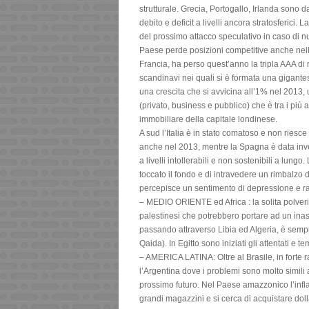
strutturale. Grecia, Portogallo, Irlanda sono 
debito e deficit a livelli ancora stratosferici
del prossimo attacco speculativo in caso di n
Paese perde posizioni competitive anche nell’
Francia, ha perso quest’anno la tripla AAA di r
scandinavi nei quali si è formata una gigante
una crescita che si avvicina all’1% nel 2013,
(privato, business e pubblico) che è tra i più a
immobiliare della capitale londinese.
A sud l’Italia è in stato comatoso e non riesc
anche nel 2013, mentre la Spagna è data inv
a livelli intollerabili e non sostenibili a lung
toccato il fondo e di intravedere un rimbalzo d
percepisce un sentimento di depressione e 
– MEDIO ORIENTE ed Africa : la solita polveri
palestinesi che potrebbero portare ad un inaspr
passando attraverso Libia ed Algeria, è sempre 
Qaida). In Egitto sono iniziati gli attentati e
– AMERICA LATINA: Oltre al Brasile, in forte 
l’Argentina dove i problemi sono molto simili
prossimo futuro. Nel Paese amazzonico l’infl
grandi magazzini e si cerca di acquistare doll