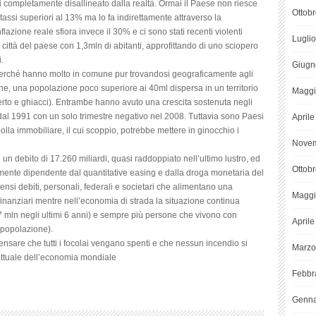
ai completamente disallineato dalla realtà. Ormai il Paese non riesce
Ottob
 tassi superiori al 13% ma lo fa indirettamente attraverso la
flazione reale sfiora invece il 30% e ci sono stati recenti violenti
Lugli
ittà del paese con 1,3mln di abitanti, approfittando di uno sciopero
.
Giugn
rché hanno molto in comune pur trovandosi geograficamente agli
e, una popolazione poco superiore ai 40ml dispersa in un territorio
Maggi
erto e ghiacci). Entrambe hanno avuto una crescita sostenuta negli
ivo dal 1991 con un solo trimestre negativo nel 2008. Tuttavia sono Paesi
April
lla immobiliare, il cui scoppio, potrebbe mettere in ginocchio i
Novem
un debito di 17.260 miliardi, quasi raddoppiato nell’ultimo lustro, ed
Ottob
nte dipendente dal quantitative easing e dalla droga monetaria del
nsi debiti, personali, federali e societari che alimentano una
Maggi
i finanziari mentre nell’economia di strada la situazione continua
 mln negli ultimi 6 anni) e sempre più persone che vivono con
April
a popolazione).
ensare che tutti i focolai vengano spenti e che nessun incendio si
Marzo
 attuale dell’economia mondiale
Febbr
Genna