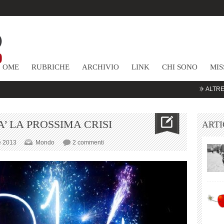
HOME
RUBRICHE
ARCHIVIO
LINK
CHI SONO
MIS
ALTRE COMMODI
A’ LA PROSSIMA CRISI
ARTI
su
e 2013
Mondo
2 commenti
2014:
DOVE
SCOPPIERA’
LA
PROSSIMA
CRISI