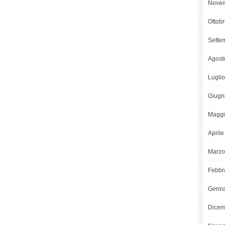
Novem
Ottob
Sette
Agost
Lugli
Giugn
Maggi
April
Marzo
Febbr
Genna
Dicem