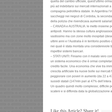
quella del cambio ufficiale, quest’ultimo orm
più ad indebitarsi sui mercati internazionali a
compagnia petrolifera statale. In Argentina l’in
saccheggi nei negozi di Cordoba, la seconda c
della polizia che rivendicava aumenti salariali
– CANADA e AUSTRALIA: le metto insieme pe
antipodi. Hanno la stessa cultura anglosasson
vastissimo ma con zone molto inospitali (des
ultimi anni e l’Australia è in territorio posit
nei quali è stata montata una considerevole bo
rispettivi sistemi bancari.
– STATI UNITI: Finiamo con il malato vero con 
un sistema economico che è ormai completame
credito facile. Una economia che vive tra imme
crescita artificiale tra nuove bolle sui mercat
peggiorare con poveri in aumento (da 22 a 47
sussidi statali (147mln pari al 47% dell’inter
Un quadro quindi molto complesso; difficile p
scateni e si diffonda data la globalizzazione
Like this Article? Share it!