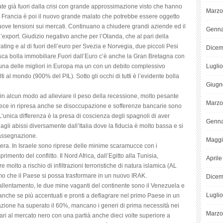
date già fuori dalla crisi con grande approssimazione visto che hanno
Marzo
. La Francia è poi il nuovo grande malato che potrebbe essere oggetto
uove tensioni sui mercati. Continuano a chiudere grandi aziende ed il
Genna
export. Giudizio negativo anche per l’Olanda, che al pari della
ating e al di fuori dell’euro per Svezia e Norvegia, due piccoli Pesi
Dicem
sca bolla immobiliare.Fuori dall’Euro c’è anche la Gran Bretagna con
 una delle migliori in Europa ma un con un debito complessivo
Lugli
lti al mondo (900% del PIL). Sotto gli occhi di tutti è l’evidente bolla
Giugn
e in alcun modo ad alleviare il peso della recessione, molto pesante
Marzo
ece in ripresa anche se disoccupazione e sofferenze bancarie sono
o. L’unica differenza è la presa di coscienza degli spagnoli di aver
Genna
agli abissi diversamente dall’Italia dove la fiducia è molto bassa e si
rassegnazione.
Maggi
era. In Israele sono riprese delle minime scaramucce con i
imento del conflitto. Il Nord Africa, dall’Egitto alla Tunisia,
April
molto a rischio di infiltrazioni terroristiche di natura islamica (AL
 temo che il Paese si possa trasformare in un nuovo IRAK.
Dicem
rallentamento, le due mine vaganti del continente sono il Venezuela e
Lugli
 anche se più accentuati e pronti a deflagrare nel primo Paese in un
azione ha superato il 60%, mancano i generi di prima necessità nei
Marzo
ari al mercato nero con una partià anche dieci volte superiore a