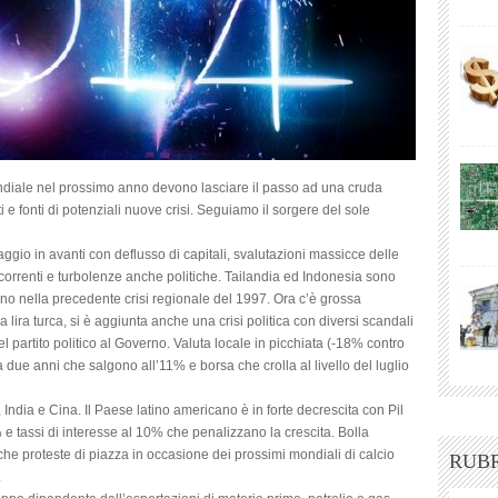
diale nel prossimo anno devono lasciare il passo ad una cruda
olti e fonti di potenziali nuove crisi. Seguiamo il sorgere del sole
aggio in avanti con deflusso di capitali, svalutazioni massicce delle
te correnti e turbolenze anche politiche. Tailandia ed Indonesia sono
ono nella precedente crisi regionale del 1997. Ora c’è grossa
 lira turca, si è aggiunta anche una crisi politica con diversi scandali
 partito politico al Governo. Valuta locale in picchiata (-18% contro
 a due anni che salgono all’11% e borsa che crolla al livello del luglio
India e Cina. Il Paese latino americano è in forte decrescita con Pil
 e tassi di interesse al 10% che penalizzano la crescita. Bolla
che proteste di piazza in occasione dei prossimi mondiali di calcio
RUB
.