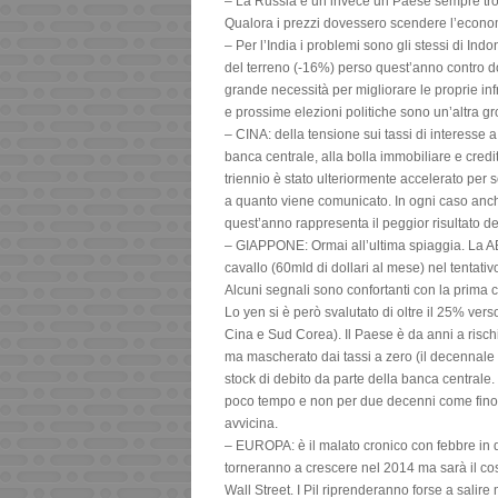
– La Russia è un invece un Paese sempre trop
Qualora i prezzi dovessero scendere l’economi
– Per l’India i problemi sono gli stessi di In
del terreno (-16%) perso quest’anno contro dol
grande necessità per migliorare le proprie infr
e prossime elezioni politiche sono un’altra gr
– CINA: della tensione sui tassi di interesse a
banca centrale, alla bolla immobiliare e credit
triennio è stato ulteriormente accelerato per
a quanto viene comunicato. In ogni caso anche
quest’anno rappresenta il peggior risultato deg
– GIAPPONE: Ormai all’ultima spiaggia. La A
cavallo (60mld di dollari al mese) nel tentativ
Alcuni segnali sono confortanti con la prima c
Lo yen si è però svalutato di oltre il 25% vers
Cina e Sud Corea). Il Paese è da anni a rischi
ma mascherato dai tassi a zero (il decennale
stock di debito da parte della banca centrale
poco tempo e non per due decenni come finora
avvicina.
– EUROPA: è il malato cronico con febbre in d
torneranno a crescere nel 2014 ma sarà il co
Wall Street. I Pil riprenderanno forse a salir