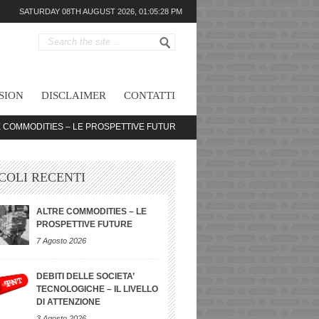
SATURDAY 08TH AUGUST 2026,
01:05:28 PM
SION
DISCLAIMER
CONTATTI
TIES – LE PROSPETTIVE FUTURE
DEBITI DELLE SOCIETA’ TECNOLOGICHE
COLI RECENTI
ALTRE COMMODITIES – LE
PROSPETTIVE FUTURE
7 Agosto 2026
DEBITI DELLE SOCIETA’
TECNOLOGICHE – IL LIVELLO
DI ATTENZIONE
3 Agosto 2026