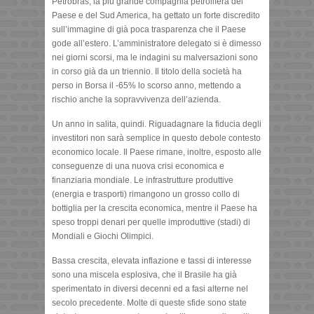
Petrobras, la più grande compagnia petrolifera del
Paese e del Sud America, ha gettato un forte discredito
sull’immagine di già poca trasparenza che il Paese
gode all’estero. L’amministratore delegato si è dimesso
nei giorni scorsi, ma le indagini su malversazioni sono
in corso già da un triennio. Il titolo della società ha
perso in Borsa il -65% lo scorso anno, mettendo a
rischio anche la sopravvivenza dell’azienda.
Un anno in salita, quindi. Riguadagnare la fiducia degli
investitori non sarà semplice in questo debole contesto
economico locale. Il Paese rimane, inoltre, esposto alle
conseguenze di una nuova crisi economica e
finanziaria mondiale. Le infrastrutture produttive
(energia e trasporti) rimangono un grosso collo di
bottiglia per la crescita economica, mentre il Paese ha
speso troppi denari per quelle improduttive (stadi) di
Mondiali e Giochi Olimpici.
Bassa crescita, elevata inflazione e tassi di interesse
sono una miscela esplosiva, che il Brasile ha già
sperimentato in diversi decenni ed a fasi alterne nel
secolo precedente. Molte di queste sfide sono state