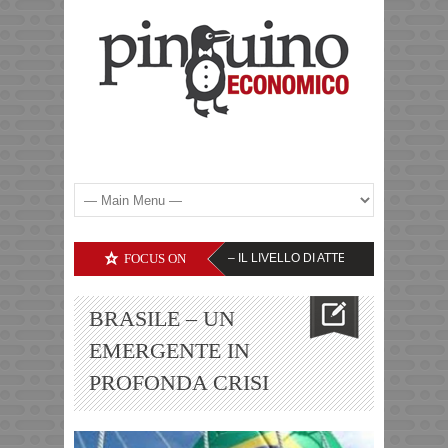
LLE SOCIETA’ TECNOLOGICHE – IL LIVELLO DI ATTENZIONE
FOCUS ON
YEN – TASSI 
BRASILE – UN
EMERGENTE IN
PROFONDA CRISI