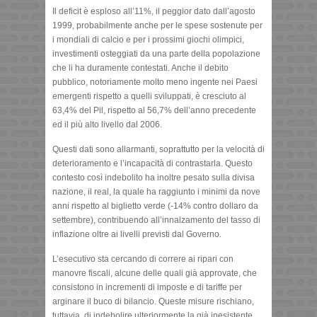
Il deficit è esploso all’11%, il peggior dato dall’agosto
1999, probabilmente anche per le spese sostenute per
i mondiali di calcio e per i prossimi giochi olimpici,
investimenti osteggiati da una parte della popolazione
che li ha duramente contestati. Anche il debito
pubblico, notoriamente molto meno ingente nei Paesi
emergenti rispetto a quelli sviluppati, è cresciuto al
63,4% del Pil, rispetto al 56,7% dell’anno precedente
ed il più alto livello dal 2006.
Questi dati sono allarmanti, soprattutto per la velocità di
deterioramento e l’incapacità di contrastarla. Questo
contesto così indebolito ha inoltre pesato sulla divisa
nazione, il real, la quale ha raggiunto i minimi da nove
anni rispetto al biglietto verde (-14% contro dollaro da
settembre), contribuendo all’innalzamento del tasso di
inflazione oltre ai livelli previsti dal Governo.
L’esecutivo sta cercando di correre ai ripari con
manovre fiscali, alcune delle quali già approvate, che
consistono in incrementi di imposte e di tariffe per
arginare il buco di bilancio. Queste misure rischiano,
tuttavia, di indebolire ulteriormente la già inesistente