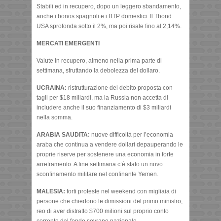
Stabili ed in recupero, dopo un leggero sbandamento,
anche i bonos spagnoli e i BTP domestici. Il Tbond
USA sprofonda sotto il 2%, ma poi risale fino al 2,14%.
MERCATI EMERGENTI
Valute in recupero, almeno nella prima parte di
settimana, sfruttando la debolezza del dollaro.
UCRAINA:
ristrutturazione del debito proposta con
tagli per $18 miliardi, ma la Russia non accetta di
includere anche il suo finanziamento di $3 miliardi
nella somma.
ARABIA SAUDITA:
nuove difficoltà per l’economia
araba che continua a vendere dollari depauperando le
proprie riserve per sostenere una economia in forte
arretramento. A fine settimana c’è stato un novo
sconfinamento militare nel confinante Yemen.
MALESIA:
forti proteste nel weekend con migliaia di
persone che chiedono le dimissioni del primo ministro,
reo di aver distratto $700 milioni sul proprio conto
corrente dal fondo sovrano nazionale.