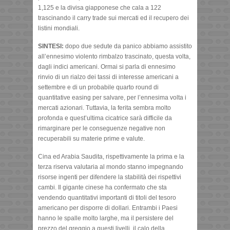
1,125 e la divisa giapponese che cala a 122
trascinando il carry trade sui mercati ed il recupero dei
listini mondiali.
SINTESI:
dopo due sedute da panico abbiamo assistito
all’ennesimo violento rimbalzo trascinato, questa volta,
dagli indici americani. Ormai si parla di ennesimo
rinvio di un rialzo dei tassi di interesse americani a
settembre e di un probabile quarto round di
quantitative easing per salvare, per l’ennesima volta i
mercati azionari. Tuttavia, la ferita sembra molto
profonda e quest’ultima cicatrice sarà difficile da
rimarginare per le conseguenze negative non
recuperabili su materie prime e valute.
Cina ed Arabia Saudita, rispettivamente la prima e la
terza riserva valutaria al mondo stanno impegnando
risorse ingenti per difendere la stabilità dei rispettivi
cambi. Il gigante cinese ha confermato che sta
vendendo quantitativi importanti di titoli del tesoro
americano per disporre di dollari. Entrambi i Paesi
hanno le spalle molto larghe, ma il persistere del
prezzo del greggio a questi livelli, il calo della