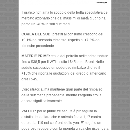
Il grafico richiama lo scoppio della bolla speculativa del
mercato azionario che dai massimi di metà giugno ha
perso un -40% in soli due mesi.
COREA DEL SUD:
prestiti al consumo crescono del
+9,1% nel secondo trimestre, rispetto al +7,2% del
trimestre precedente.
MATERIE PRIME:
crollo del petrolio nelle prime sedute
fino a $38,5 per il WTI e sotto i $45 per il Brent. Nelle
sedute successive un poderoso rimbalzo di oltre il
+15% che riporta le quotazioni del greggio americano
oltre i $45.
L’oro ritraccia, ma mantiene gran parte del rimbalzo
della settimana precedente, mentre l’argento crolla
ancora significativamente.
VALUTE:
per le prime tre sedute è proseguita la
disfatta del dollaro che è arrivato fino a 1,17 contro
euro ed a 119 nei confronti dello yen. E’ seguito un
poderoso recupero con la moneta unica che riscende a