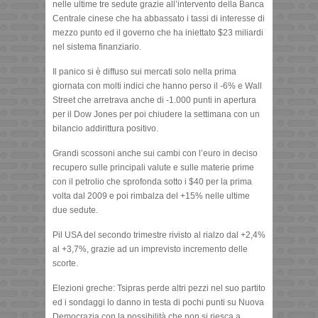
nelle ultime tre sedute grazie all’intervento della Banca
Centrale cinese che ha abbassato i tassi di interesse di
mezzo punto ed il governo che ha iniettato $23 miliardi
nel sistema finanziario.
Il panico si è diffuso sui mercati solo nella prima
giornata con molti indici che hanno perso il -6% e Wall
Street che arretrava anche di -1.000 punti in apertura
per il Dow Jones per poi chiudere la settimana con un
bilancio addirittura positivo.
Grandi scossoni anche sui cambi con l’euro in deciso
recupero sulle principali valute e sulle materie prime
con il petrolio che sprofonda sotto i $40 per la prima
volta dal 2009 e poi rimbalza del +15% nelle ultime
due sedute.
Pil USA del secondo trimestre rivisto al rialzo dal +2,4%
al +3,7%, grazie ad un imprevisto incremento delle
scorte.
Elezioni greche: Tsipras perde altri pezzi nel suo partito
ed i sondaggi lo danno in testa di pochi punti su Nuova
Democrazia con la possibilità che non si riesca a