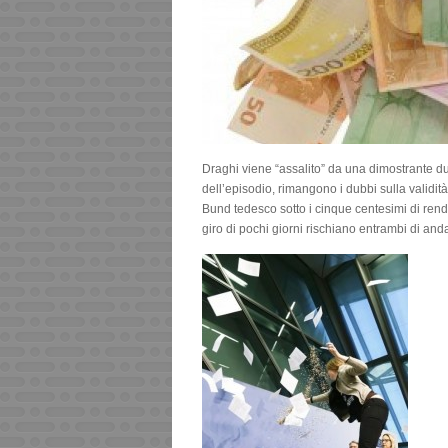
Draghi viene “assalito” da una dimostrante du
dell’episodio, rimangono i dubbi sulla validit
Bund tedesco sotto i cinque centesimi di rendim
giro di pochi giorni rischiano entrambi di and