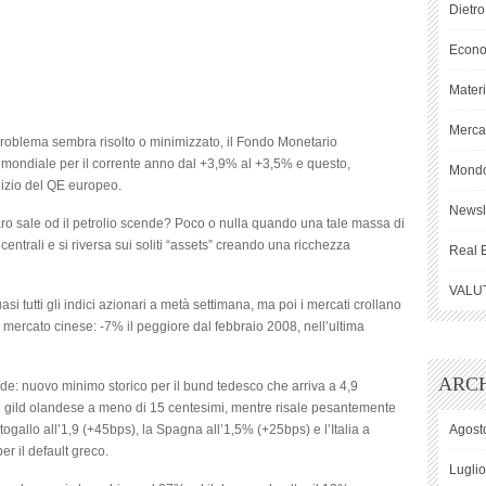
Dietro
Econ
Mater
Mercat
problema sembra risolto o minimizzato, il Fondo Monetario
ta mondiale per il corrente anno dal +3,9% al +3,5% e questo,
Mond
inizio del QE europeo.
Newsl
laro sale od il petrolio scende? Poco o nulla quando una tale massa di
entrali e si riversa sui soliti “assets” creando una ricchezza
Real 
VALU
si tutti gli indici azionari a metà settimana, ma poi i mercati crollano
el mercato cinese: -7% il peggiore dal febbraio 2008, nell’ultima
ARCH
divide: nuovo minimo storico per il bund tedesco che arriva a 4,9
er il gild olandese a meno di 15 centesimi, mentre risale pesantemente
rtogallo all’1,9 (+45bps), la Spagna all’1,5% (+25bps) e l’Italia a
Agost
er il default greco.
Lugli