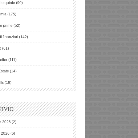
 le quinte
(90)
omia
(175)
ie prime
(52)
i finanziari
(142)
o
(61)
etter
(111)
Estate
(14)
TE
(19)
IVIO
o 2026
(2)
o 2026
(6)