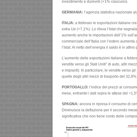
investimento e durevoli (+1% ciascuno).
GERMANIA:
l’agenzia statistica nazionale a
ITALIA:
a febbraio le esportazioni italiane cr
extra Ue (+7,1%). Lo rileva l’Istat che segna
aumento anche le importazioni dell’1% sull’
commerciale dell’Italia con l’estero aumenta 
l’Istat. Al netto dell’energia il saldo è in attivo 
L’aumento delle esportazioni italiane a febbra
vendite verso gli Stati Uniti” di auto, altri me
e impianti). In particolare, le vendite verso g
quelle degli altri mezzi di trasporto del 32,8%.
PORTOGALLO:
l’indice dei prezzi al consu
mese, entrambi i dati sopra le attese del +1,
SPAGNA:
ancora in ripresa il consumo di ce
Diminuisce la deflazione per il secondo mese
significativa che non tiene conto delle compone