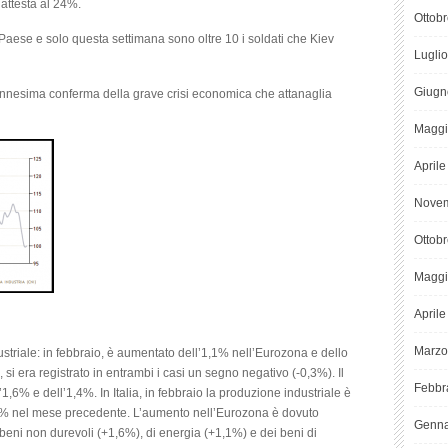
 attesta al 24%.
Ottob
l Paese e solo questa settimana sono oltre 10 i soldati che Kiev
Lugli
Giugn
 ennesima conferma della grave crisi economica che attanaglia
Maggi
April
Novem
Ottob
Maggi
April
Marzo
ustriale: in febbraio, è aumentato dell’1,1% nell’Eurozona e dello
si era registrato in entrambi i casi un segno negativo (-0,3%). Il
Febbr
,6% e dell’1,4%. In Italia, in febbraio la produzione industriale è
7% nel mese precedente. L’aumento nell’Eurozona è dovuto
Genna
 beni non durevoli (+1,6%), di energia (+1,1%) e dei beni di