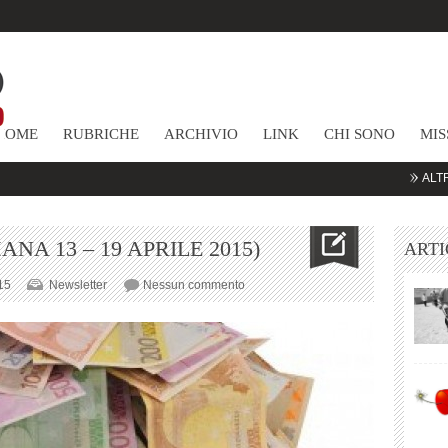
HOME
RUBRICHE
ARCHIVIO
LINK
CHI SONO
MIS
ALTRE COMMO
NA 13 – 19 APRILE 2015)
ARTI
su
15
Newsletter
Nessun commento
NEWSLETTER
(SETTIMANA
13
–
19
APRILE
2015)