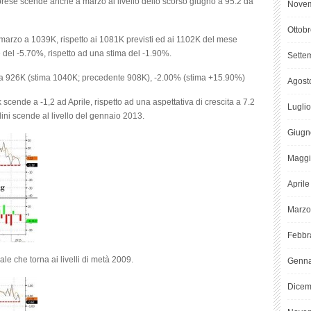
mprese scende anche a marzo al livello dello scorso giugno a 95.2 da
Novem
Ottob
marzo a 1039K, rispetto ai 1081K previsti ed ai 1102K del mese
del -5.70%, rispetto ad una stima del -1.90%.
Sette
si a 926K (stima 1040K; precedente 908K), -2.00% (stima +15.90%)
Agost
 scende a -1,2 ad Aprile, rispetto ad una aspettativa di crescita a 7.2
Lugli
rdini scende al livello del gennaio 2013.
Giugn
Maggi
April
Marzo
Febbr
le che torna ai livelli di metà 2009.
Genna
Dicem