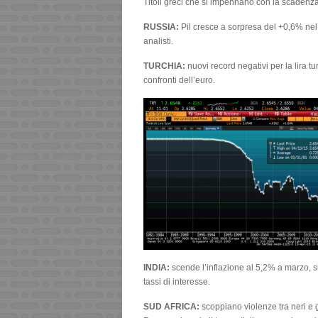
Titoli greci che si impennano con la scadenza
RUSSIA:
Pil cresce a sorpresa del +0,6% nel
analisti.
TURCHIA:
nuovi record negativi per la lira 
confronti dell’euro.
INDIA:
scende l’inflazione al 5,2% a marzo, 
tassi di interesse.
SUD AFRICA:
scoppiano violenze tra neri e g