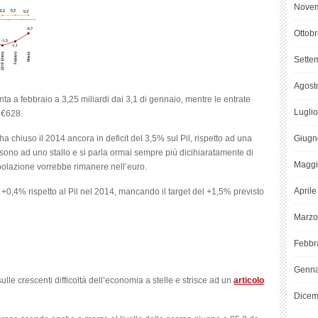
Novem
Ottob
Sette
Agost
enta a febbraio a 3,25 miliardi dai 3,1 di gennaio, mentre le entrate
Lugli
a €628.
 ha chiuso il 2014 ancora in deficit del 3,5% sul Pil, rispetto ad una
Giugn
 sono ad uno stallo e si parla ormai sempre più dicihiaratamente di
Maggi
polazione vorrebbe rimanere nell’euro.
April
 +0,4% rispetto al Pil nel 2014, mancando il target del +1,5% previsto
Marzo
Febbr
Genna
ulle crescenti difficoltà dell’economia a stelle e strisce ad un
articolo
Dicem