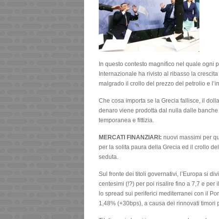
In questo contesto magnifico nel quale ogni 
Internazionale ha rivisto al ribasso la cresci
malgrado il crollo del prezzo del petrolio e l’
Che cosa importa se la Grecia fallisce, il dol
denaro viene prodotta dal nulla dalle banche c
temporanea e fittizia.
MERCATI FINANZIARI:
nuovi massimi per qua
per la solita paura della Grecia ed il crollo d
seduta.
Sul fronte dei titoli governativi, l’Europa si 
centesimi (!?) per poi risalire fino a 7,7 e p
lo spread sui periferici mediterranei con il Po
1,48% (+30bps), a causa dei rinnovati timori p