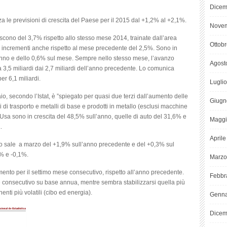
Dicem
lza le previsioni di crescita del Paese per il 2015 dal +1,2% al +2,1%.
Novem
escono del 3,7% rispetto allo stesso mese 2014, trainate dall’area
Ottob
la incrementi anche rispetto al mese precedente del 2,5%. Sono in
anno e dello 0,6% sul mese. Sempre nello stesso mese, l’avanzo
Agost
a 3,5 miliardi dai 2,7 miliardi dell’anno precedente. Lo comunica
per 6,1 miliardi.
Lugli
io, secondo l’Istat, è ”spiegato per quasi due terzi dall’aumento delle
Giugn
zzi di trasporto e metalli di base e prodotti in metallo (esclusi macchine
li Usa sono in crescita del 48,5% sull’anno, quelle di auto del 31,6% e
Maggi
.
April
mo sale a marzo del +1,9% sull’anno precedente e del +0,3% sul
5% e -0,1%.
Marzo
mento per il settimo mese consecutivo, rispetto all’anno precedente.
Febbr
 consecutivo su base annua, mentre sembra stabilizzarsi quella più
nti più volatili (cibo ed energia).
Genna
Dicem