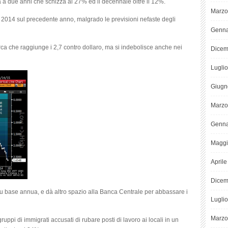
 a due anni che schizza al 27% ed il decennale oltre il 12%.
Marzo
 2014 sul precedente anno, malgrado le previsioni nefaste degli
Genna
turca che raggiunge i 2,7 contro dollaro, ma si indebolisce anche nei
Dicem
Lugli
Giugn
Marzo
Genna
Maggi
April
Dicem
su base annua, e dà altro spazio alla Banca Centrale per abbassare i
Lugli
Marzo
ruppi di immigrati accusati di rubare posti di lavoro ai locali in un