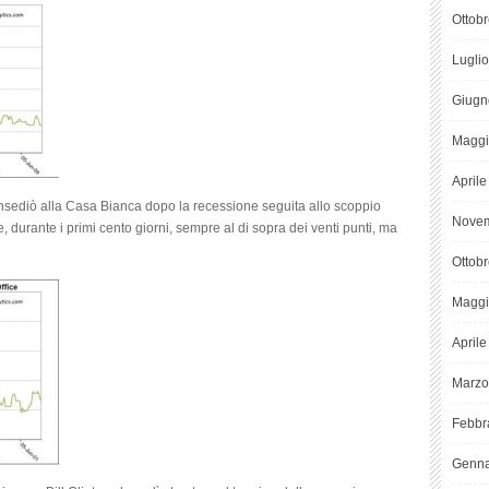
Ottob
Lugli
Giugn
Maggi
April
nsediò alla Casa Bianca dopo la recessione seguita allo scoppio
Novem
, durante i primi cento giorni, sempre al di sopra dei venti punti, ma
Ottob
Maggi
April
Marzo
Febbr
Genna