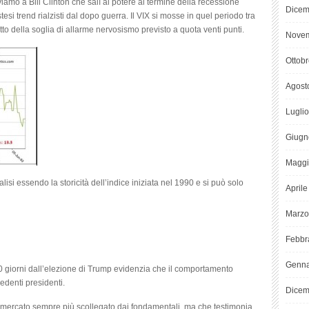
iamo a Bill Clinton che salì al potere al termine della recessione
Dicem
tesi trend rialzisti dal dopo guerra. Il VIX si mosse in quel periodo tra
otto della soglia di allarme nervosismo previsto a quota venti punti.
Novem
Ottob
Agost
Lugli
Giugn
Maggi
lisi essendo la storicità dell’indice iniziata nel 1990 e si può solo
April
Marzo
Febbr
Genna
0 giorni dall’elezione di Trump evidenzia che il comportamento
cedenti presidenti.
Dicem
n mercato sempre più scollegato dai fondamentali, ma che testimonia