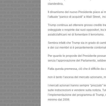
clandestina.
Il dinamismo del nuovo Presidente piace ai m
l’attuale “panico di acquisti” a Wall Street, i
Trump continua ad ottenere grosso credito tra 
osteggiate o respinte dai suoi oppositori, tra le
asiatici/africani rei di fomentare il terrorismo.
Sembra infatti che Trump sia in grado di cambi
e dei cui membri si è pesantemente contorna
Per quanto le proposte del Presidente possan
senza l’approvazione del Parlamento, sebbe
Fatta questa premessa, ciò che è difficile d
non è tanto l’ascesa del mercato azionario, 
I mercati azionari hanno sempre “prezzato” le
sulle indiscrezioni e vendere sulla notizia. T
l’implementazione del programma di Trump, no
minimo dal 2008.