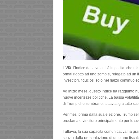
Il
VIX
, l’indice della volatilità implicita, che 
ormai ridotto ad uno zombie, relegato ad un 
investitori, fiduciosi solo nel rialzo continuo 
Ad inizio mese, questo indice ha raggiunto nu
nuove incertezze politiche. La bassa volatilità
di Trump che sembrano, tuttavia, già tutte sco
Per mesi prima dalla sua elezione, Trump sem
proclamato vincitore principalmente per le sue
Tuttavia, la sua capacità comunicativa ha gran
spazia dalla presentazione di un piano fisca