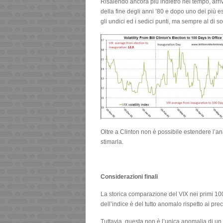
Risalendo ancora più indietro nel tempo, arriv
della fine degli anni ’80 e dopo uno dei più es
gli undici ed i sedici punti, ma sempre al di s
Oltre a Clinton non è possibile estendere l’ana
stimarla.
Considerazioni finali
La storica comparazione del VIX nei primi 10
dell’indice è del tutto anomalo rispetto ai pre
Tuttavia, questa non è l’unica anomalia di u