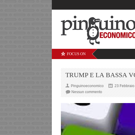
FOCUS ON
TRUMP E LA BASSA VO
Pinguinoeconomico
23 Febbraio
su
Nessun commento
TRUMP
E
LA
BASSA
VOLATILITA’
DEI
MERCATI