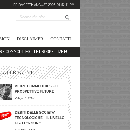
FRIDAY 07TH AUGUST 2026,
01:52:11 PM
SION
DISCLAIMER
CONTATTI
ODITIES – LE PROSPETTIVE FUTURE
DEBITI DELLE SOCIETA’ TECNOLOGI
COLI RECENTI
ALTRE COMMODITIES – LE
PROSPETTIVE FUTURE
7 Agosto 2026
DEBITI DELLE SOCIETA’
TECNOLOGICHE – IL LIVELLO
DI ATTENZIONE
3 Agosto 2026