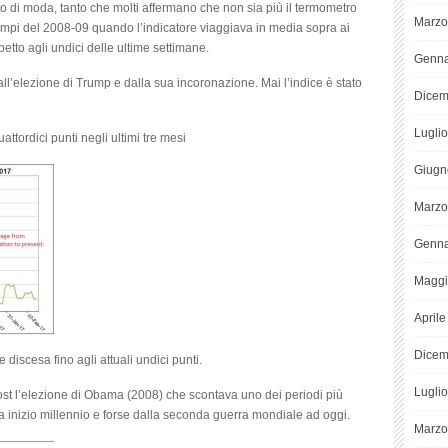
 di moda, tanto che molti affermano che non sia più il termometro
Marzo
tempi del 2008-09 quando l’indicatore viaggiava in media sopra ai
petto agli undici delle ultime settimane.
Genna
ll’elezione di Trump e dalla sua incoronazione. Mai l’indice è stato
Dicem
Lugli
uattordici punti negli ultimi tre mesi
Giugn
Marzo
Genna
Maggi
April
Dicem
 discesa fino agli attuali undici punti.
Lugli
 post l’elezione di Obama (2008) che scontava uno dei periodi più
da inizio millennio e forse dalla seconda guerra mondiale ad oggi.
Marzo