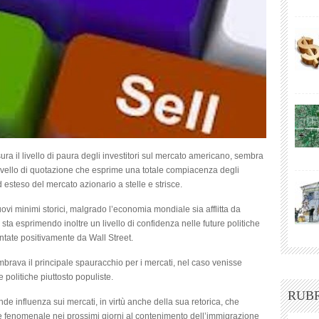
misura il livello di paura degli investitori sul mercato americano, sembra
livello di quotazione che esprime una totale compiacenza degli
ed esteso del mercato azionario a stelle e strisce.
ovi minimi storici, malgrado l’economia mondiale sia afflitta da
 sta esprimendo inoltre un livello di confidenza nelle future politiche
ntate positivamente da Wall Street.
brava il principale spauracchio per i mercati, nel caso venisse
 politiche piuttosto populiste.
RUB
de influenza sui mercati, in virtù anche della sua retorica, che
le fenomenale nei prossimi giorni al contenimento dell’immigrazione