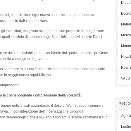
Dietro
Econ
ercati, che sfruttano ogni nuovo suo proclama per alimentare
ncessante sin dalla sua elezione.
Mater
gli investitori, malgrado alcune delle sue proposte siano già state
Mercat
 quali il divieto di accesso negli Stati Uniti ai nativi di sette Paesi
Mond
are da solo l’establishment, ambiente dal quale, tra l’altro, proviene
Newsl
to nella compagine di governo.
Real 
o sembrare in buona fede, difficilmente potranno essere applicate
ne in maggioranza repubblicana.
VALU
a comprendere
ma
la corrispondente compressione della volatilità
.
ARCH
 buone notizie, salvaguardando il detto di Wall Street di comprare
uttavia, in considerazione dell’incertezza che circonda
Agost
n sembra logico che il VIX abbia toccato la scorsa settimana il suo
Lugli