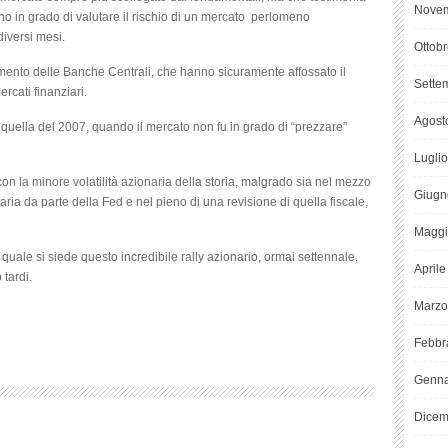
Novem
ono in grado di valutare il rischio di un mercato perlomeno
diversi mesi.
Ottob
amento delle Banche Centrali, che hanno sicuramente affossato il
Sette
ercati finanziari.
Agost
a quella del 2007, quando il mercato non fu in grado di “prezzare”
Lugli
on la minore volatilità azionaria della storia, malgrado sia nel mezzo
Giugn
aria da parte della Fed e nel pieno di una revisione di quella fiscale,
Maggi
l quale si siede questo incredibile rally azionario, ormai settennale,
April
tardi.
Marzo
Febbr
Genna
Dicem