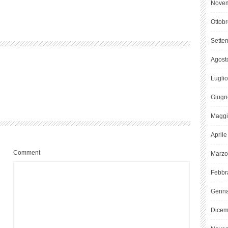
Novem
Ottob
Sette
Agost
Lugli
Giugn
Maggi
April
Comment
Marzo
Febbr
Genna
Dicem