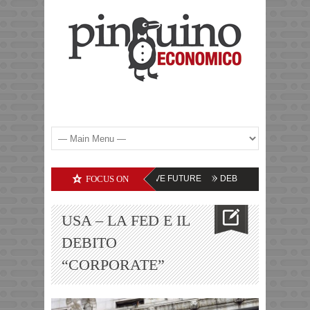
COMMODITIES – LE PROSPETTIVE FUTURE
FOCUS ON
DEBITI DELLE SOCIETA’ TECN
USA – LA FED E IL
DEBITO
“CORPORATE”