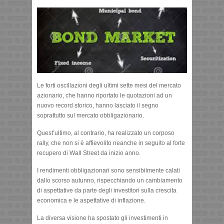
Le forti oscillazioni degli ultimi sette mesi del mercato
azionario, che hanno riportato le quotazioni ad un
nuovo record storico, hanno lasciato il segno
soprattutto sul mercato obbligazionario.
Quest’ultimo, al contrario, ha realizzato un corposo
rally, che non si è affievolito neanche in seguito al forte
recupero di Wall Street da inizio anno.
I rendimenti obbligazionari sono sensibilmente calati
dallo scorso autunno, rispecchiando un cambiamento
di aspettative da parte degli investitori sulla crescita
economica e le aspettative di inflazione.
La diversa visione ha spostato gli investimenti in