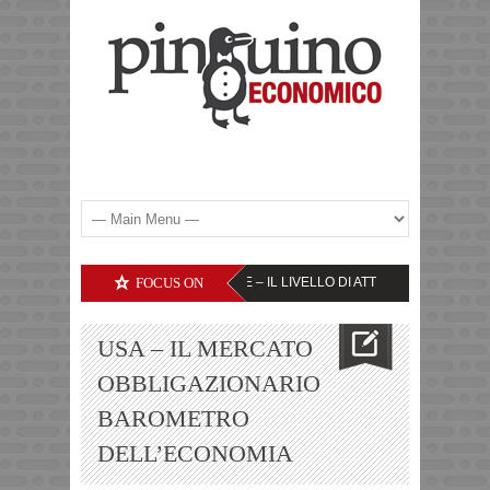
DELLE SOCIETA’ TECNOLOGICHE – IL LIVELLO DI ATTENZIONE
FOCUS ON
YEN – TASS
USA – IL MERCATO
OBBLIGAZIONARIO
BAROMETRO
DELL’ECONOMIA