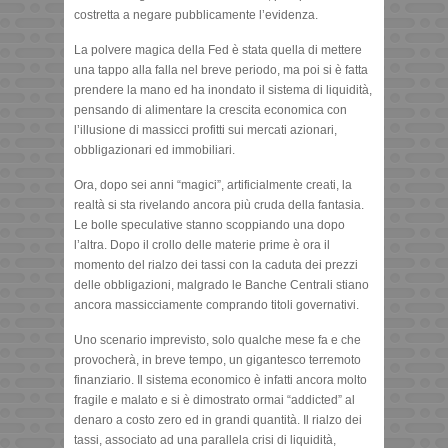
costretta a negare pubblicamente l’evidenza.
La polvere magica della Fed è stata quella di mettere
una tappo alla falla nel breve periodo, ma poi si è fatta
prendere la mano ed ha inondato il sistema di liquidità,
pensando di alimentare la crescita economica con
l’illusione di massicci profitti sui mercati azionari,
obbligazionari ed immobiliari.
Ora, dopo sei anni “magici”, artificialmente creati, la
realtà si sta rivelando ancora più cruda della fantasia.
Le bolle speculative stanno scoppiando una dopo
l’altra. Dopo il crollo delle materie prime è ora il
momento del rialzo dei tassi con la caduta dei prezzi
delle obbligazioni, malgrado le Banche Centrali stiano
ancora massicciamente comprando titoli governativi.
Uno scenario imprevisto, solo qualche mese fa e che
provocherà, in breve tempo, un gigantesco terremoto
finanziario. Il sistema economico è infatti ancora molto
fragile e malato e si è dimostrato ormai “addicted” al
denaro a costo zero ed in grandi quantità. Il rialzo dei
tassi, associato ad una parallela crisi di liquidità,