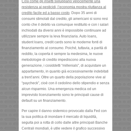
Così come gli insetti sviluppano velocemente una
resistenza ai pesticidi, l’economia mostra riluttanza al
credito facile ed a basso costo
. Dopo 35 anni di
consumi stimolati dal credito, gli americani si sono resi
conto che il debito va comunque restituito e con i salari
inchiodati da diversi anni è impossibile continuare ad
utilizzare sempre la leva finanziaria. Auto loans,
student loans, credit cards sono le moderne fonti di
finanziamento al consumo. Poiché, tuttavia, a parità di
reddito, la coperta è sempre la medesima, le nuove
metodologie di credito impediscono alla nuova
generazione, i cosiddetti “millenials”, di acquistare un
appartamento, in quanto già eccessivamente indebitati
a trent’anni. Oltre un quarto della popolazione vive al
“paycheck”, cioè con il cedolino dello stipendio e senza
alcun risparmio. Una emergenza medica od un
imprevisto licenziamento sono le principali cause di
default su un finanziamento.
Per capire il danno sistemico provocato dalla Fed con
la sua politica di inondare il mercato di liquidità,
seguita poi a rotta di collo dalle altre principali Banche
Centrali mondiali, è utile vedere il grafico successivo