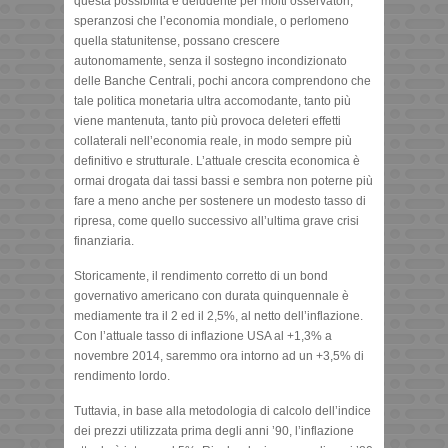
questa possibilità è deludente per molti osservatori,
speranzosi che l’economia mondiale, o perlomeno
quella statunitense, possano crescere
autonomamente, senza il sostegno incondizionato
delle Banche Centrali, pochi ancora comprendono che
tale politica monetaria ultra accomodante, tanto più
viene mantenuta, tanto più provoca deleteri effetti
collaterali nell’economia reale, in modo sempre più
definitivo e strutturale. L’attuale crescita economica è
ormai drogata dai tassi bassi e sembra non poterne più
fare a meno anche per sostenere un modesto tasso di
ripresa, come quello successivo all’ultima grave crisi
finanziaria.
Storicamente, il rendimento corretto di un bond
governativo americano con durata quinquennale è
mediamente tra il 2 ed il 2,5%, al netto dell’inflazione.
Con l’attuale tasso di inflazione USA al +1,3% a
novembre 2014, saremmo ora intorno ad un +3,5% di
rendimento lordo.
Tuttavia, in base alla metodologia di calcolo dell’indice
dei prezzi utilizzata prima degli anni ’90, l’inflazione