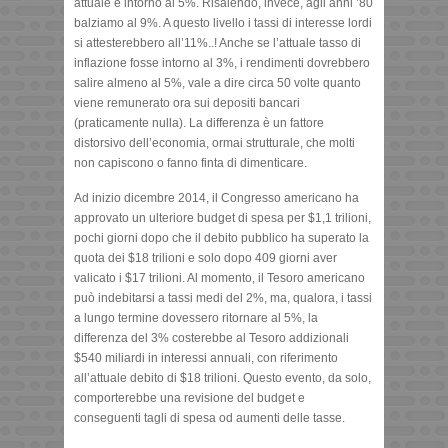
attuale è intorno al 5%. Risalendo, invece, agli anni ’80
balziamo al 9%. A questo livello i tassi di interesse lordi
si attesterebbero all’11%..! Anche se l’attuale tasso di
inflazione fosse intorno al 3%, i rendimenti dovrebbero
salire almeno al 5%, vale a dire circa 50 volte quanto
viene remunerato ora sui depositi bancari
(praticamente nulla). La differenza è un fattore
distorsivo dell’economia, ormai strutturale, che molti
non capiscono o fanno finta di dimenticare.
Ad inizio dicembre 2014, il Congresso americano ha
approvato un ulteriore budget di spesa per $1,1 trilioni,
pochi giorni dopo che il debito pubblico ha superato la
quota dei $18 trilioni e solo dopo 409 giorni aver
valicato i $17 trilioni. Al momento, il Tesoro americano
può indebitarsi a tassi medi del 2%, ma, qualora, i tassi
a lungo termine dovessero ritornare al 5%, la
differenza del 3% costerebbe al Tesoro addizionali
$540 miliardi in interessi annuali, con riferimento
all’attuale debito di $18 trilioni. Questo evento, da solo,
comporterebbe una revisione del budget e
conseguenti tagli di spesa od aumenti delle tasse.