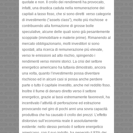
quotate e non. Il crollo dei rendimenti ha provocato,
infatti, una drastica caduta nella remunerazione dei
capitali a tasso fisso, che si sono diretti verso categorie
di investimento (“assets class”), molto più rischiose e
contribuendo alla formazione di grosse bolle
speculative, alcune delle quali sono già pesantemente
scoppiate (immobiliare e materie prime). Rimanendo al
mercato obbligazionario, molti investitori si sono
spostati, alla ricerca di remunerazione più elevate,
verso le emissioni ad alto rischio, spingendo i
rendimenti verso minimi storici. La crisi del settore
energetico americano ha tuttavia dimostrato, ancora
una volta, quanto l’investimento possa diventare
rischioso ed in alcuni casi si possa anche perdere
parte o tutto il capitale investito, anche nel reddito fisso.
Inoltre il fiume di denaro diretto verso il settore
energetico, grazie ai tassi estremamente favorevoli, ha
incentivato l’attività di perforazione ed estrazione
provocando nel giro di pochi anni una sovra capacità
produttiva che ha causato il crollo dei prezzi. L’effetto
distorsivo sull’economia reale è assolutamente
evidente: nello stesso periodo il settore energetico
americano, con il suo indotto, ha generato il 93% dei