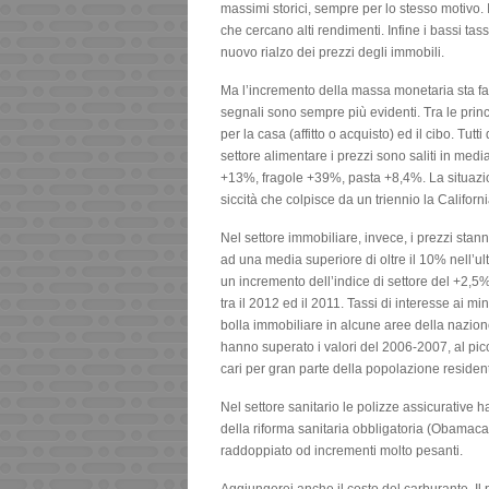
massimi storici, sempre per lo stesso motivo. 
che cercano alti rendimenti. Infine i bassi tas
nuovo rialzo dei prezzi degli immobili.
Ma l’incremento della massa monetaria sta fac
segnali sono sempre più evidenti. Tra le princ
per la casa (affitto o acquisto) ed il cibo. Tu
settore alimentare i prezzi sono saliti in med
+13%, fragole +39%, pasta +8,4%. La situazio
siccità che colpisce da un triennio la Californ
Nel settore immobiliare, invece, i prezzi stan
ad una media superiore di oltre il 10% nell’
un incremento dell’indice di settore del +2,5%
tra il 2012 ed il 2011. Tassi di interesse ai m
bolla immobiliare in alcune aree della nazione
hanno superato i valori del 2006-2007, al pic
cari per gran parte della popolazione residen
Nel settore sanitario le polizze assicurative 
della riforma sanitaria obbligatoria (Obamacar
raddoppiato od incrementi molto pesanti.