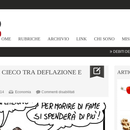
HOME
RUBRICHE
ARCHIVIO
LINK
CHI SONO
MIS
DEBITI DELLE SOCI
O CIECO TRA DEFLAZIONE E
ARTI
su
014
Economia
Commenti disabilitati
LA
FED
IN
UN
VICOLO
CIECO