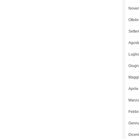
Novem
Ottob
Sette
Agost
Lugli
Giugn
Maggi
April
Marzo
Febbr
Genna
Dicem