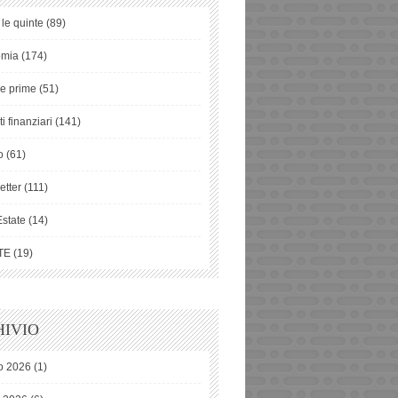
 le quinte
(89)
omia
(174)
ie prime
(51)
i finanziari
(141)
o
(61)
etter
(111)
Estate
(14)
TE
(19)
IVIO
o 2026
(1)