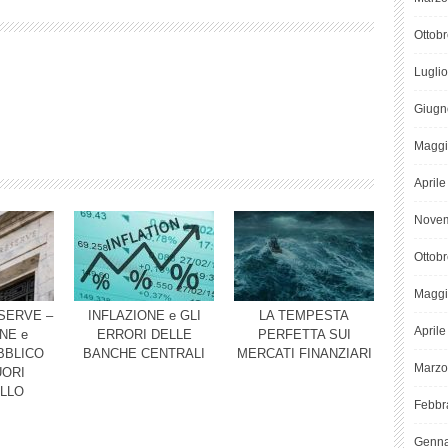
Ottob
Lugli
Giugn
Maggi
April
Novem
Ottob
Maggi
SERVE –
INFLAZIONE e GLI
LA TEMPESTA
April
NE e
ERRORI DELLE
PERFETTA SUI
BBLICO
BANCHE CENTRALI
MERCATI FINANZIARI
Marzo
UORI
LLO
Febbr
Genna