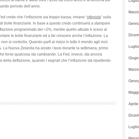
rezzo al barile è salito oltre i $100 da inizio anno e la benzina per
Lugli
questo periodo dell’anno.
Marzo
 Fed crede che l’inflazione sia troppo bassa; rimane “
ottimista
” sulla
i bolle finanziarie. In base a questo credo continuerà a stampare
Genna
inflazione programmato del +2%, mentre quello attuale è sceso al
Dicem
ntare le bolle finanziarie ed a far crescere anche l’inflazione. La
non si controlla. Quando partì al rialzo in tutto il mondo agli inizi
Lugli
10%. La Nuova Zelanda ha alzato i tassi durante la settimana, primo
che forse qualcosa sta cambiando. La Fed, invece, sta ancora
Giugn
 della deflazione, quando i segnali che l’inflazione sta ripartendo
Marzo
Genna
Maggi
April
Dicem
Lugli
Marzo