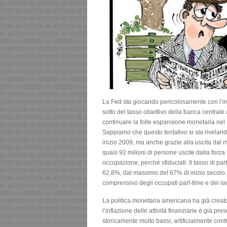
La Fed sta giocando pericolosamente con l’infl
sotto del tasso obiettivo della banca centrale
continuare la folle espansione monetaria nel t
Sappiamo che questo tentativo si sta rivelando
inizio 2009, ma anche grazie alla uscita dal mo
quasi 92 milioni di persone uscite dalla for
occupazione, perché sfiduciati. Il tasso di part
62,8%, dal massimo del 67% di inizio secolo. 
comprensivo degli occupati part-time e dei la
La politica monetaria americana ha già creato
l’inflazione delle attività finanziarie è già pr
storicamente molto bassi, artificialmente contro