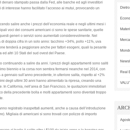
Il denaro stampato passa dalla Fed, alle banche ed agli investitori
Dietro
si di interesse hanno facilitato l’accesso ai mutui, provocando un
Econ
endo salire anche i prezzi dell’economia reale e negli ultimi mesi i
Mater
ipali voci dei consumi americani ci sono le spese sanitarie, quelle
tti questi generi o servizi sono aumentati considerevolmente. Nel
Mercat
ia di doppia cifra in un solo anno: tacchino +34%, pollo +11%, uva
ne tenderà a peggiorare anche per fattori esogeni, quali la pesante
Mond
ia ed altri 10 Stati del sud ovest del Paese.
Newsl
no continuando a salire da anni. I prezzi degli appartamenti sono saliti
ultimo biennio e la corsa non sembra fermarsi neanche nel 2014, con
Real 
 a gennaio sull’anno precedente, in ulteriore salita, rispetto al +2%
inimi degli ultimi 30 anni hanno alimentato la ripresa, creando una
VALU
. In California, nell’area di San Francisco, le quotazioni immobiliari
co della precedente bolla e molti appartamenti sono diventati troppo
te.
ARCH
hanno registrato inaspettati aumenti, anche a causa dell’introduzione
e). Migliaia di americani si sono trovati con polizze di importo
Agost