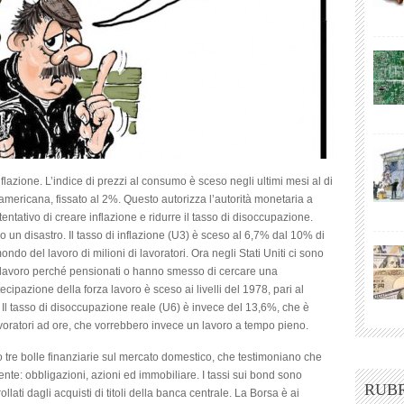
TRA
DEFLAZIONE
E
INFLAZIONE
azione. L’indice di prezzi al consumo è sceso negli ultimi mesi al di
 americana, fissato al 2%. Questo autorizza l’autorità monetaria a
entativo di creare inflazione e ridurre il tasso di disoccupazione.
 un disastro. Il tasso di inflazione (U3) è sceso al 6,7% dal 10% di
ndo del lavoro di milioni di lavoratori. Ora negli Stati Uniti ci sono
za lavoro perché pensionati o hanno smesso di cercare una
ecipazione della forza lavoro è sceso ai livelli del 1978, pari al
Il tasso di disoccupazione reale (U6) è invece del 13,6%, che è
voratori ad ore, che vorrebbero invece un lavoro a tempo pieno.
 tre bolle finanziarie sul mercato domestico, che testimoniano che
esente: obbligazioni, azioni ed immobiliare. I tassi sui bond sono
RUB
llati dagli acquisti di titoli della banca centrale. La Borsa è ai