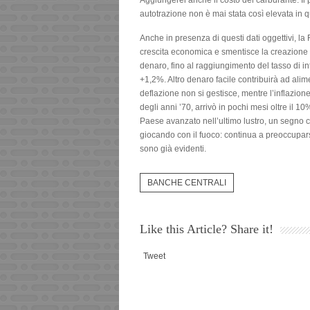
Aggiungerei anche il costo del carburante. Il p
autotrazione non è mai stata così elevata in 
Anche in presenza di questi dati oggettivi, la
crescita economica e smentisce la creazione d
denaro, fino al raggiungimento del tasso di 
+1,2%. Altro denaro facile contribuirà ad alime
deflazione non si gestisce, mentre l’inflazione 
degli anni ’70, arrivò in pochi mesi oltre il 
Paese avanzato nell’ultimo lustro, un segno 
giocando con il fuoco: continua a preoccuparsi
sono già evidenti.
BANCHE CENTRALI
Like this Article? Share it!
Tweet