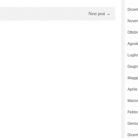
Dicem
Next post →
Novem
Ottob
Agost
Lugli
Giugn
Maggi
April
Marzo
Febbr
Genna
Dicem