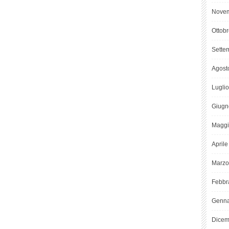
Novem
Ottob
Sette
Agost
Lugli
Giugn
Maggi
April
Marzo
Febbr
Genna
Dicem