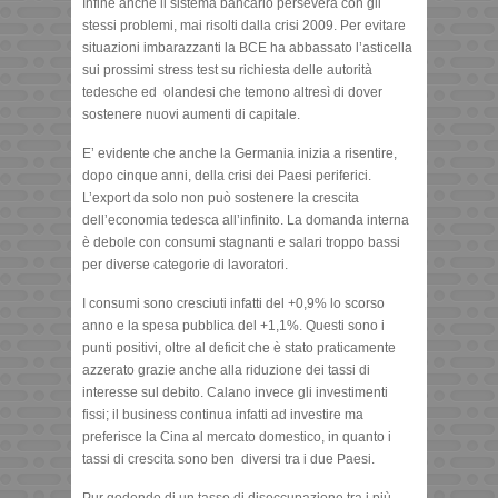
Infine anche il sistema bancario persevera con gli
stessi problemi, mai risolti dalla crisi 2009. Per evitare
situazioni imbarazzanti la BCE ha abbassato l’asticella
sui prossimi stress test su richiesta delle autorità
tedesche ed olandesi che temono altresì di dover
sostenere nuovi aumenti di capitale.
E’ evidente che anche la Germania inizia a risentire,
dopo cinque anni, della crisi dei Paesi periferici.
L’export da solo non può sostenere la crescita
dell’economia tedesca all’infinito. La domanda interna
è debole con consumi stagnanti e salari troppo bassi
per diverse categorie di lavoratori.
I consumi sono cresciuti infatti del +0,9% lo scorso
anno e la spesa pubblica del +1,1%. Questi sono i
punti positivi, oltre al deficit che è stato praticamente
azzerato grazie anche alla riduzione dei tassi di
interesse sul debito. Calano invece gli investimenti
fissi; il business continua infatti ad investire ma
preferisce la Cina al mercato domestico, in quanto i
tassi di crescita sono ben diversi tra i due Paesi.
Pur godendo di un tasso di disoccupazione tra i più