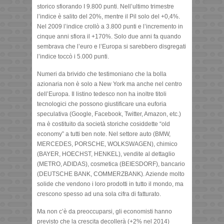
storico sfiorando I 9.800 punti. Nell’ultimo trimestre
l’indice è salito del 20%, mentre il Pil solo del +0,4%.
Nel 2009 l’indice crollò a 3.800 punti e l’incremento in
cinque anni sfiora il +170%. Solo due anni fa quando
sembrava che l’euro e l’Europa si sarebbero disgregati
l’indice toccò i 5.000 punti.
Numeri da brivido che testimoniano che la bolla
azionaria non è solo a New York ma anche nel centro
dell’Europa. Il listino tedesco non ha inoltre titoli
tecnologici che possono giustificare una euforia
speculativa (Google, Facebook, Twitter, Amazon, etc.)
ma è costituito da società storiche cosiddette “old
economy” a tutti ben note. Nel settore auto (BMW,
MERCEDES, PORSCHE, WOLKSWAGEN), chimico
(BAYER, HOECHST, HENKEL), vendite al dettaglio
(METRO, ADIDAS), cosmetica (BEIESDORF), bancario
(DEUTSCHE BANK, COMMERZBANK). Aziende molto
solide che vendono i loro prodotti in tutto il mondo, ma
crescono spesso ad una sola cifra di fatturato.
Ma non c’è da preoccuparsi, gli economisti hanno
previsto che la crescita decollerà (+2% nel 2014)