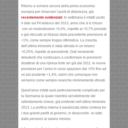
Ritorno a scrivere ancora della prima economia
europea per rimarcare I punti di debolezza, già
recentemente evidenziati
. In settimana è infatti uscito
il dato sul Pil tedesco del 2013, anno che si è chiuso
con un modestissimo +0,4%, rispetto al +0,7% previsto
e già ritoccato al ribasso dalla precedente previsione di
+1%, come sempre troppo ottimistica. La crescita
dell’ultimo trimestre è stata stimata in un misero
+0,25%, rispetto al precedente. Dati veramente
deludenti che continuano a confermare le previsioni
disattese di una ripresa forte sin già dal 2011. le nuove
previsioni per l’anno in corso spaziano dal +2% fino ad
un più prudente +1,4%, valori che comunque non
verranno come sempre neanche minimamente sfiorati.
Quest’anno infatti sarà particolarmente complicato per
la Germania la quale risentirà sensibilmente del
rallentamento cinese, già evidente nell’ultimo trimestre
2013. La politica interna è paralizzata dalla contesa tra
i due grandi partiti al governo, in disaccordo su tutto:
dalle pensioni al salario minimo.