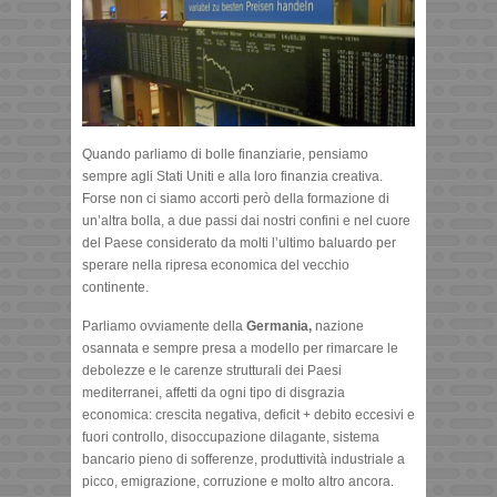
Quando parliamo di bolle finanziarie, pensiamo
sempre agli Stati Uniti e alla loro finanzia creativa.
Forse non ci siamo accorti però della formazione di
un’altra bolla, a due passi dai nostri confini e nel cuore
del Paese considerato da molti l’ultimo baluardo per
sperare nella ripresa economica del vecchio
continente.
Parliamo ovviamente della
Germania,
nazione
osannata e sempre presa a modello per rimarcare le
debolezze e le carenze strutturali dei Paesi
mediterranei, affetti da ogni tipo di disgrazia
economica: crescita negativa, deficit + debito eccesivi e
fuori controllo, disoccupazione dilagante, sistema
bancario pieno di sofferenze, produttività industriale a
picco, emigrazione, corruzione e molto altro ancora.