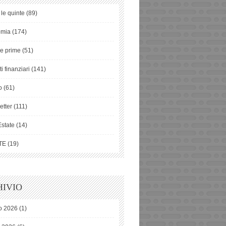
 le quinte
(89)
omia
(174)
ie prime
(51)
i finanziari
(141)
o
(61)
etter
(111)
Estate
(14)
TE
(19)
IVIO
o 2026
(1)