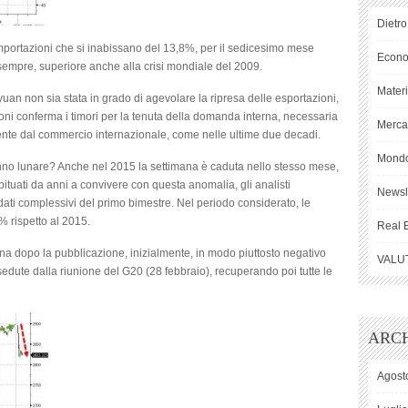
Dietro
importazioni che si inabissano del 13,8%, per il sedicesimo mese
Econ
 sempre, superiore anche alla crisi mondiale del 2009.
Mater
uan non sia stata in grado di agevolare la ripresa delle esportazioni,
ni conferma i timori per la tenuta della domanda interna, necessaria
Mercat
te dal commercio internazionale, come nelle ultime due decadi.
Mond
danno lunare? Anche nel 2015 la settimana è caduta nello stesso mese,
ituati da anni a convivere con questa anomalia, gli analisti
Newsl
ti complessivi del primo bimestre. Nel periodo considerato, le
 rispetto al 2015.
Real 
na dopo la pubblicazione, inizialmente, in modo piuttosto negativo
VALU
sedute dalla riunione del G20 (28 febbraio), recuperando poi tutte le
ARCH
Agost