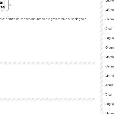
Lugli
Marzo
olo” è frutto dell’ennesimo intervento governativo di sostegno al
Genna
Dicem
Lugli
Giugn
Marzo
Genna
Maggi
April
Dicem
Lugli
Marzo