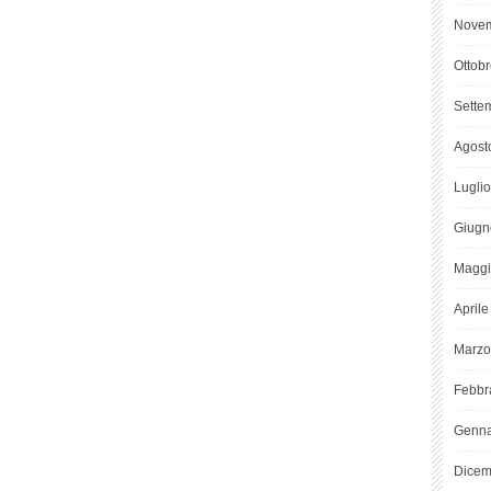
Novem
Ottob
Sette
Agost
Lugli
Giugn
Maggi
April
Marzo
Febbr
Genna
Dicem