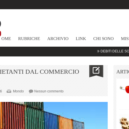
HOME
RUBRICHE
ARCHIVIO
LINK
CHI SONO
MIS
DEBITI DELLE SOCIETA’ TE
UIETANTI DAL COMMERCIO
ARTI
su
16
Mondo
Nessun commento
CINA
–
SEGNALI
INQUIETANTI
DAL
COMMERCIO