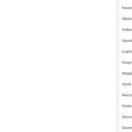
Novem
Ottob
Sette
Agost
Lugli
Giugn
Maggi
April
Marzo
Febbr
Genna
Dicem