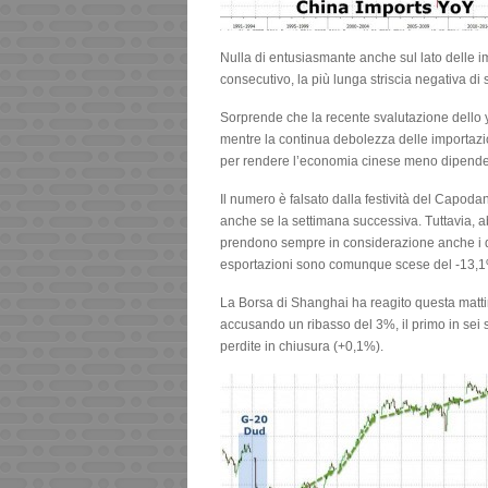
Nulla di entusiasmante anche sul lato delle 
consecutivo, la più lunga striscia negativa di
Sorprende che la recente svalutazione dello y
mentre la continua debolezza delle importazio
per rendere l’economia cinese meno dipenden
Il numero è falsato dalla festività del Capo
anche se la settimana successiva. Tuttavia, ab
prendono sempre in considerazione anche i da
esportazioni sono comunque scese del -13,1%
La Borsa di Shanghai ha reagito questa matti
accusando un ribasso del 3%, il primo in sei 
perdite in chiusura (+0,1%).