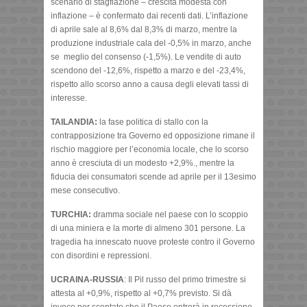
scenario di stagflazione – crescita modesta con
inflazione – è confermato dai recenti dati. L’inflazione
di aprile sale al 8,6% dal 8,3% di marzo, mentre la
produzione industriale cala del -0,5% in marzo, anche
se meglio del consenso (-1,5%). Le vendite di auto
scendono del -12,6%, rispetto a marzo e del -23,4%,
rispetto allo scorso anno a causa degli elevati tassi di
interesse.
TAILANDIA:
la fase politica di stallo con la
contrapposizione tra Governo ed opposizione rimane il
rischio maggiore per l’economia locale, che lo scorso
anno è cresciuta di un modesto +2,9%., mentre la
fiducia dei consumatori scende ad aprile per il 13esimo
mese consecutivo.
TURCHIA:
dramma sociale nel paese con lo scoppio
di una miniera e la morte di almeno 301 persone. La
tragedia ha innescato nuove proteste contro il Governo
con disordini e repressioni.
UCRAINA-RUSSIA
: Il Pil russo del primo trimestre si
attesta al +0,9%, rispetto al +0,7% previsto. Si dà
invece per scontato che il Paese entrerà in recessione