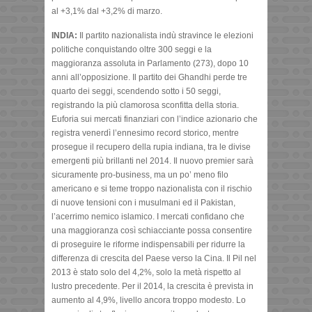
al +3,1% dal +3,2% di marzo.
INDIA:
Il partito nazionalista indù stravince le elezioni
politiche conquistando oltre 300 seggi e la
maggioranza assoluta in Parlamento (273), dopo 10
anni all’opposizione. Il partito dei Ghandhi perde tre
quarto dei seggi, scendendo sotto i 50 seggi,
registrando la più clamorosa sconfitta della storia.
Euforia sui mercati finanziari con l’indice azionario che
registra venerdì l’ennesimo record storico, mentre
prosegue il recupero della rupia indiana, tra le divise
emergenti più brillanti nel 2014. Il nuovo premier sarà
sicuramente pro-business, ma un po’ meno filo
americano e si teme troppo nazionalista con il rischio
di nuove tensioni con i musulmani ed il Pakistan,
l’acerrimo nemico islamico. I mercati confidano che
una maggioranza così schiacciante possa consentire
di proseguire le riforme indispensabili per ridurre la
differenza di crescita del Paese verso la Cina. Il Pil nel
2013 è stato solo del 4,2%, solo la metà rispetto al
lustro precedente. Per il 2014, la crescita è prevista in
aumento al 4,9%, livello ancora troppo modesto. Lo