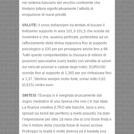
nel sistema bancario del vecchio continente che
limitano tuttora significativamente l’attività di
erogazione di nuovi prestiti.
VALUTE:
il cross dollaro/yen ha tentato di bucare il
fortissimo supporto in area 101,3-101,5 che resiste da
novembre e che, qualora perforato, porterebbe ad un
rafforzamento della divisa nipponica fino al supporto
psicologico a 100 per poi proseguire anche fino a 96.
Tutto questo comporterebbe la chiusura di milioni di
posizioni speculative (carry trade) con vendita di azioni
sui mercati azionari e cadute degli indici. EUR/USD
scende fino al supporto di 1,365 per poi rimbalzare fino
a 1,37. Sterlina sempre molto forte, ormai sotto 0,82
(0,815) contro euro.
SINTESI
: l’Europa si è svegliata bruscamente dal
sogno mediatico di una ripresa che non c’è mai stata.
La finanza creativa (LTRO alle banche, tassi a zero,
spread sui bond dei periferici a livelli assurdi), ha dato
l’impressione per oltre 18 mesi che la crisi fosse finita e
che il motore della crescita fosse di nuovo acceso.
Purtroppo la realtà è molto diversa ed è bastata una