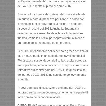
sull’aprile precedente). Le quotazioni sono ora scese
del -42,1%, rispetto al picco di aprile 2007.
Buone notizie invece dal turismo dal quale si attende
un nuovo record di presenze per l’anno in corso con
circa 66 milioni di arrivi, quasi 3 milioni in aggiunta
rispetto al record del 2013. Anche la Spagna sta
diventando un Paese che deve fare affidamento sul
turismo, come la Grecia, per sopravvivere, a livello di
un Paese del terzo mondo od emergente.
GRECIA:
il rendimento del decennale greco schizza di
oltre mezzo punto in un solo giorno, avvicinandosi al
7%, a causa sia dei deboli dati sulla crescita europea,
ma soprattutto per la minaccia di un imposta finanziaria
retroattiva sui capital gain del 33% sulla quasi totalità
del periodo 2012-2013; indiscrezione poi ovviamente
smentita.
I nuovi permessi di costruzione crollano del -20,7% a
febbraio sull’anno precedente, certo non un segnale di
forte ripresa dell’economia locale.
CIPRO:
Pil -0,7 sul mese precedente, -4,1% sull’anno.