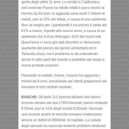
aprile degli ultimi 11 anni. La siccità in California e
nell’ovest del Paese ha ridotto infatti il parco bovini al
minimo da 63 anni. In aggiunta sono morti 7 milioni di
maiali, pari al 10% del totale, a causa di una epidemia.
Non va meglio per i gamberetti il cui prezzo è salito del
61% a marzo, rispetto allo scorso anno, a causa di ua
epidemia che in Asia distrugge i 9/10 dei nuovi nati.
Quest’anno ci sono già stati disordini in Venezuela
(aumento del prezzo dei generi alimentari) ed in
Tailandia (riso), ma il problema si sta estendendo
anche in altre parti del mondo e potrebbe dar luogo a
nuove proteste popolari.
Passando ai metalli, invece, l’uranio ha raggiunto i
minimi da 8 anni, penalizzato dai ritardi giapponesi nel
riavviare le loro centrali nucleari.
BANCHE:
38 delle 112 banche italiane che hanno
ricevuto denaro dai due LTRO triennali, hanno restituito
€79mld, pari al 31% degli iniziali €255mld. Secondo
una recente analisi le banche europee evidenziano
ancora un deficit di €800mld di capitale. La caduta
degli spreads ha nascosto evidenti problemi strutturali