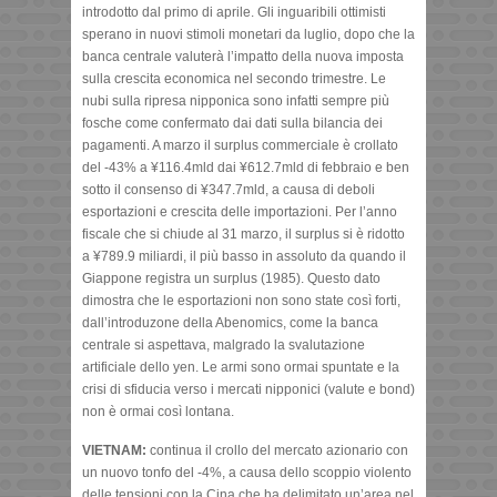
introdotto dal primo di aprile. Gli inguaribili ottimisti
sperano in nuovi stimoli monetari da luglio, dopo che la
banca centrale valuterà l’impatto della nuova imposta
sulla crescita economica nel secondo trimestre. Le
nubi sulla ripresa nipponica sono infatti sempre più
fosche come confermato dai dati sulla bilancia dei
pagamenti. A marzo il surplus commerciale è crollato
del -43% a ¥116.4mld dai ¥612.7mld di febbraio e ben
sotto il consenso di ¥347.7mld, a causa di deboli
esportazioni e crescita delle importazioni. Per l’anno
fiscale che si chiude al 31 marzo, il surplus si è ridotto
a ¥789.9 miliardi, il più basso in assoluto da quando il
Giappone registra un surplus (1985). Questo dato
dimostra che le esportazioni non sono state così forti,
dall’introduzone della Abenomics, come la banca
centrale si aspettava, malgrado la svalutazione
artificiale dello yen. Le armi sono ormai spuntate e la
crisi di sfiducia verso i mercati nipponici (valute e bond)
non è ormai così lontana.
VIETNAM:
continua il crollo del mercato azionario con
un nuovo tonfo del -4%, a causa dello scoppio violento
delle tensioni con la Cina che ha delimitato un’area nel