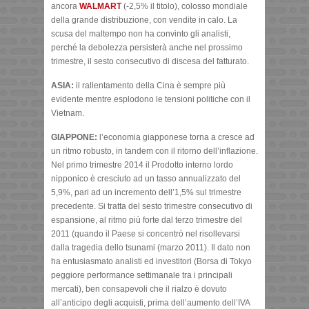
ancora
WALMART
(-2,5% il titolo), colosso mondiale
della grande distribuzione, con vendite in calo. La
scusa del maltempo non ha convinto gli analisti,
perché la debolezza persisterà anche nel prossimo
trimestre, il sesto consecutivo di discesa del fatturato.
ASIA:
il rallentamento della Cina è sempre più
evidente mentre esplodono le tensioni politiche con il
Vietnam.
GIAPPONE:
l’economia giapponese torna a cresce ad
un ritmo robusto, in tandem con il ritorno dell’inflazione.
Nel primo trimestre 2014 il Prodotto interno lordo
nipponico è cresciuto ad un tasso annualizzato del
5,9%, pari ad un incremento dell’1,5% sul trimestre
precedente. Si tratta del sesto trimestre consecutivo di
espansione, al ritmo più forte dal terzo trimestre del
2011 (quando il Paese si concentrò nel risollevarsi
dalla tragedia dello tsunami (marzo 2011). Il dato non
ha entusiasmato analisti ed investitori (Borsa di Tokyo
peggiore performance settimanale tra i principali
mercati), ben consapevoli che il rialzo è dovuto
all’anticipo degli acquisti, prima dell’aumento dell’IVA