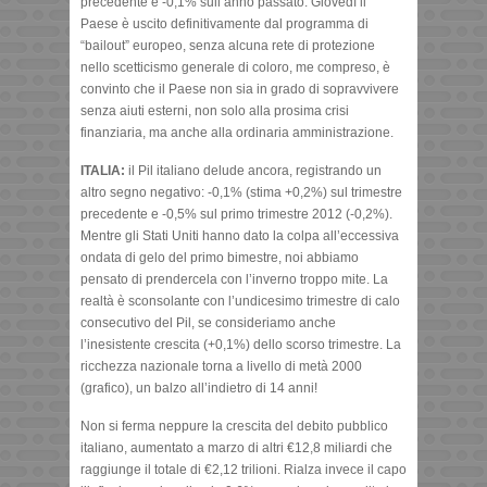
precedente e -0,1% sull’anno passato. Giovedì il
Paese è uscito definitivamente dal programma di
“bailout” europeo, senza alcuna rete di protezione
nello scetticismo generale di coloro, me compreso, è
convinto che il Paese non sia in grado di sopravvivere
senza aiuti esterni, non solo alla prosima crisi
finanziaria, ma anche alla ordinaria amministrazione.
ITALIA:
il Pil italiano delude ancora, registrando un
altro segno negativo: -0,1% (stima +0,2%) sul trimestre
precedente e -0,5% sul primo trimestre 2012 (-0,2%).
Mentre gli Stati Uniti hanno dato la colpa all’eccessiva
ondata di gelo del primo bimestre, noi abbiamo
pensato di prendercela con l’inverno troppo mite. La
realtà è sconsolante con l’undicesimo trimestre di calo
consecutivo del Pil, se consideriamo anche
l’inesistente crescita (+0,1%) dello scorso trimestre. La
ricchezza nazionale torna a livello di metà 2000
(grafico), un balzo all’indietro di 14 anni!
Non si ferma neppure la crescita del debito pubblico
italiano, aumentato a marzo di altri €12,8 miliardi che
raggiunge il totale di €2,12 trilioni. Rialza invece il capo