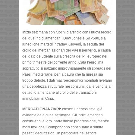
Inizio settimana con fuochi d’artificio con i nuovi record
dei due indici americani, Dow Jones e S&P500, sia
lunedì che martedì intraday. Giovedì, la seduta del
crollo del mercari azionari dei Paesi periferici, a causa
del dato deludente sulla crescita del Pil europeo nel
primo trimestre del corrente anno. Cala l’euro, ma
soprattutto si rialzano improvvisamente gli spreads dei
Paesi mediterranei per la paura che la ripresa sia
troppo debole. I dati macroeconomici mondiali rivelano
una debolezza strutturale nei consumi, dalle vendite al
dettaglio americane al crollo delle transazioni
immobiliari in Cina.
MERCATI FINANZIARI:
cresce il nervosismo, già
evidente da alcune settimane. Gli indici americani
continuano la loro inarrestabile progressione, mentre
molti titoli che li compongono continuano a subire
pesanti decurtazioni, in particolare nel settore