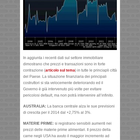
In aggiunta i recenti dati sul settore immobiliare
dimostrano che prezzi e transazioni sono in forte
contrazione (
articolo sul tema
) in tutte le princiapli città
del Paese. La situazione finanziaria dei principali
costruttori si sta velocemente deteriorando ed il
Governo è già intervenuto più volte per evitare
pericolosi default, ma non potrà intervenire all’infinito.
AUSTRALIA:
La banca centrale alza le sue previsioni
di crescita per il 2014 dal +2,75% al 3%.
MATERIE PRIME:
si registrano sensibili aumenti nei
prezzi delle materie prime alimentari. Il prezzo della
carne negli USA ha avuto il maggior incremento ad