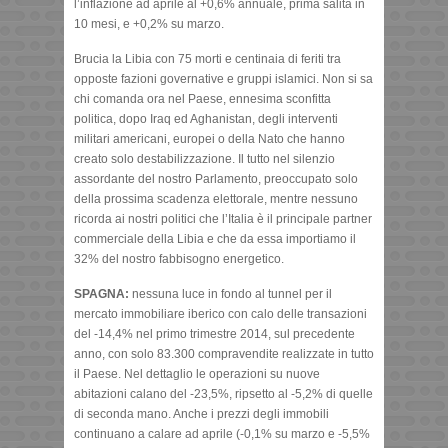
l’inflazione ad aprile al +0,6% annuale, prima salita in
10 mesi, e +0,2% su marzo.
Brucia la Libia con 75 morti e centinaia di feriti tra
opposte fazioni governative e gruppi islamici. Non si sa
chi comanda ora nel Paese, ennesima sconfitta
politica, dopo Iraq ed Aghanistan, degli interventi
militari americani, europei o della Nato che hanno
creato solo destabilizzazione. Il tutto nel silenzio
assordante del nostro Parlamento, preoccupato solo
della prossima scadenza elettorale, mentre nessuno
ricorda ai nostri politici che l’Italia è il principale partner
commerciale della Libia e che da essa importiamo il
32% del nostro fabbisogno energetico.
SPAGNA:
nessuna luce in fondo al tunnel per il
mercato immobiliare iberico con calo delle transazioni
del -14,4% nel primo trimestre 2014, sul precedente
anno, con solo 83.300 compravendite realizzate in tutto
il Paese. Nel dettaglio le operazioni su nuove
abitazioni calano del -23,5%, ripsetto al -5,2% di quelle
di seconda mano. Anche i prezzi degli immobili
continuano a calare ad aprile (-0,1% su marzo e -5,5%