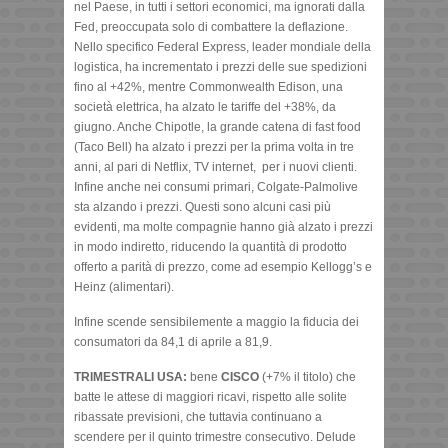
nel Paese, in tutti i settori economici, ma ignorati dalla
Fed, preoccupata solo di combattere la deflazione.
Nello specifico Federal Express, leader mondiale della
logistica, ha incrementato i prezzi delle sue spedizioni
fino al +42%, mentre Commonwealth Edison, una
società elettrica, ha alzato le tariffe del +38%, da
giugno. Anche Chipotle, la grande catena di fast food
(Taco Bell) ha alzato i prezzi per la prima volta in tre
anni, al pari di Netflix, TV internet, per i nuovi clienti.
Infine anche nei consumi primari, Colgate-Palmolive
sta alzando i prezzi. Questi sono alcuni casi più
evidenti, ma molte compagnie hanno già alzato i prezzi
in modo indiretto, riducendo la quantità di prodotto
offerto a parità di prezzo, come ad esempio Kellogg’s e
Heinz (alimentari).
Infine scende sensibilemente a maggio la fiducia dei
consumatori da 84,1 di aprile a 81,9.
TRIMESTRALI USA:
bene
CISCO
(+7% il titolo) che
batte le attese di maggiori ricavi, rispetto alle solite
ribassate previsioni, che tuttavia continuano a
scendere per il quinto trimestre consecutivo. Delude