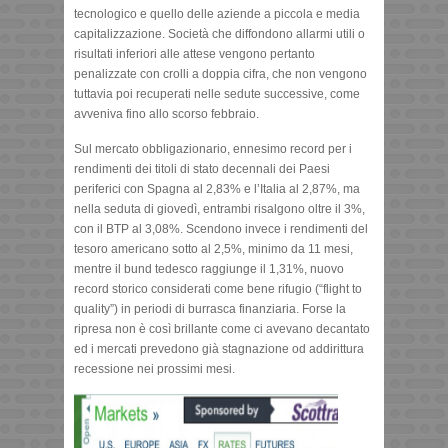
tecnologico e quello delle aziende a piccola e media
capitalizzazione. Società che diffondono allarmi utili o
risultati inferiori alle attese vengono pertanto
penalizzate con crolli a doppia cifra, che non vengono
tuttavia poi recuperati nelle sedute successive, come
avveniva fino allo scorso febbraio.
Sul mercato obbligazionario, ennesimo record per i
rendimenti dei titoli di stato decennali dei Paesi
periferici con Spagna al 2,83% e l’Italia al 2,87%, ma
nella seduta di giovedì, entrambi risalgono oltre il 3%,
con il BTP al 3,08%. Scendono invece i rendimenti del
tesoro americano sotto al 2,5%, minimo da 11 mesi,
mentre il bund tedesco raggiunge il 1,31%, nuovo
record storico considerati come bene rifugio (“flight to
quality”) in periodi di burrasca finanziaria. Forse la
ripresa non è così brillante come ci avevano decantato
ed i mercati prevedono già stagnazione od addirittura
recessione nei prossimi mesi.