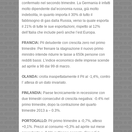
confermato nel secondo trimestre. La Germania è infatti
molto dipendente dal’economia russa, già molto
indebolita, in quanto importa il 30% di tutto il
fabbisogno di gas dalla Russia, verso la quale esporta
il 21% di tutte le sue esportazioni, rispetto al 12%
dell’Italia che include però anche l’est Europa.
FRANCIA:
Pil deludente con crescita zero nel primo
trimestre. Per frenare la stagnazione il nuovo primo
ministro intende ridurre le tasse a 650k persone con
redditi bassi. L’indice economico delle imprese scende
ad aprile a 98 dai 99 di marzo.
OLANDA:
crolla inaspettatamente il Pil al -1,4%, contro
l’ attesa di un dato invariato.
FINLANDIA:
Paese tecnicamente in recessione con
due trimestri consecutivi di crescita negativa: -0.4% nel
primo trimestre, dopo la contrazione del quarto
trimestre 2013 a – 0.3%.
PORTOGALLO:
Pil primo trimestre a -0,7%, atteso
+0,1%. Prezzi al consumo +0,3% ad aprile sul mese