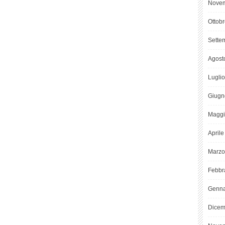
Novem
Ottob
Sette
Agost
Lugli
Giugn
Maggi
April
Marzo
Febbr
Genna
Dicem