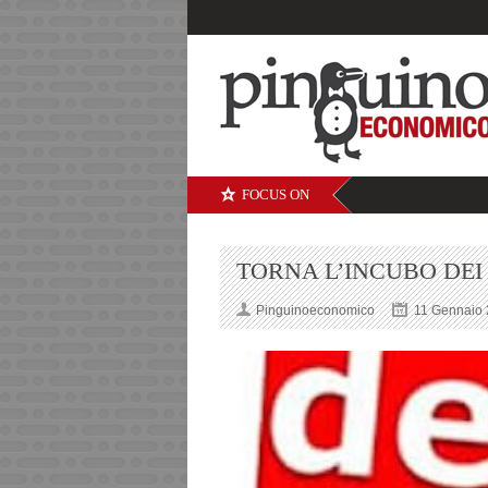
FOCUS ON
TORNA L’INCUBO DEI 
Pinguinoeconomico
11 Gennaio