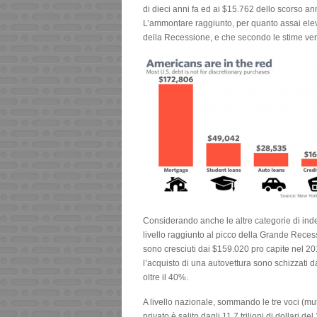
di dieci anni fa ed ai $15.762 dello scorso a
L’ammontare raggiunto, per quanto assai eleva
della Recessione, e che secondo le stime ver
Considerando anche le altre categorie di indeb
livello raggiunto al picco della Grande Reces
sono cresciuti dai $159.020 pro capite nel 20
l’acquisto di una autovettura sono schizzati d
oltre il 40%.
A livello nazionale, sommando le tre voci (mutu
privato è salito dagli 11.7 trilioni di dollari d