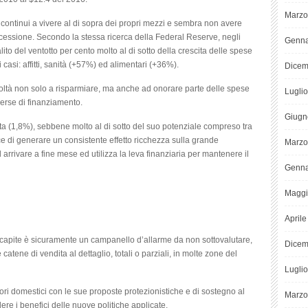
Marzo
 continui a vivere al di sopra dei propri mezzi e sembra non avere
essione. Secondo la stessa ricerca della Federal Reserve, negli
Genna
salito del ventotto per cento molto al di sotto della crescita delle spese
asi: affitti, sanità (+57%) ed alimentari (+36%).
Dicem
oltà non solo a risparmiare, ma anche ad onorare parte delle spese
Lugli
verse di finanziamento.
Giugn
a (1,8%), sebbene molto al di sotto del suo potenziale compreso tra
ace di generare un consistente effetto ricchezza sulla grande
Marzo
rrivare a fine mese ed utilizza la leva finanziaria per mantenere il
Genna
Maggi
April
 pro capite è sicuramente un campanello d’allarme da non sottovalutare,
Dicem
atene di vendita al dettaglio, totali o parziali, in molte zone del
Lugli
ri domestici con le sue proposte protezionistiche e di sostegno al
Marzo
re i benefici delle nuove politiche applicate.