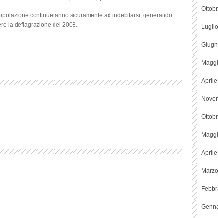
Ottob
 popolazione continueranno sicuramente ad indebitarsi, generando
ere la deflagrazione del 2008.
Lugli
Giugn
Maggi
April
Novem
Ottob
Maggi
April
Marzo
Febbr
Genna