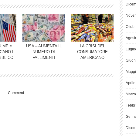
Dicem
Novem
Ottob
Agost
UMP e
USA – AUMENTA IL
LA CRISI DEL
Lugli
CANO IL
NUMERO DI
CONSUMATORE
BBLICO
FALLIMENTI
AMERICANO
Giugn
Maggi
April
Comment
Marzo
Febbr
Genna
Dicem