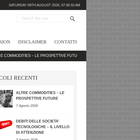
SATURDAY 08TH AUGUST 2026,
07:06:32 AM
SION
DISCLAIMER
CONTATTI
DITIES – LE PROSPETTIVE FUTURE
DEBITI DELLE SOCIETA’ TECNOLOGIC
COLI RECENTI
ALTRE COMMODITIES – LE
PROSPETTIVE FUTURE
7 Agosto 2026
DEBITI DELLE SOCIETA’
TECNOLOGICHE – IL LIVELLO
DI ATTENZIONE
3 Agosto 2026