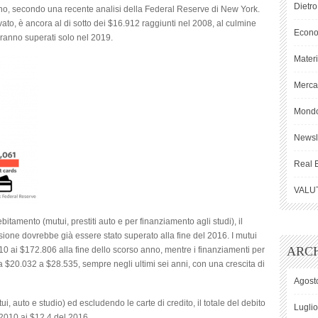
Dietro
nno, secondo una recente analisi della Federal Reserve di New York.
to, è ancora al di sotto dei $16.912 raggiunti nel 2008, al culmine
Econ
ranno superati solo nel 2019.
Mater
Mercat
Mond
Newsl
Real 
VALU
itamento (mutui, prestiti auto e per finanziamento agli studi), il
sione dovrebbe già essere stato superato alla fine del 2016. I mutui
ARCH
10 ai $172.806 alla fine dello scorso anno, mentre i finanziamenti per
a $20.032 a $28.535, sempre negli ultimi sei anni, con una crescita di
Agost
i, auto e studio) ed escludendo le carte di credito, il totale del debito
Lugli
el 2010 ai $12.4 del 2016.