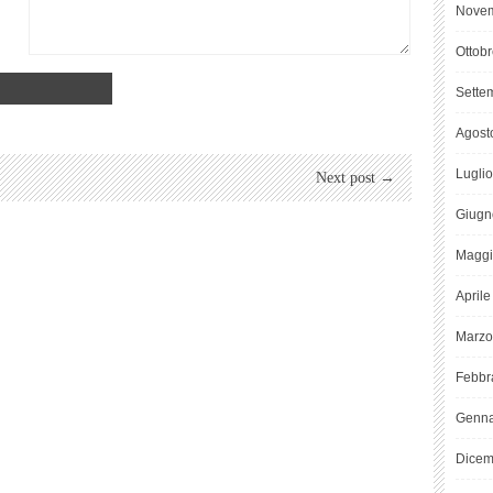
Novem
Ottob
Sette
Agost
Lugli
Next post →
Giugn
Maggi
April
Marzo
Febbr
Genna
Dicem