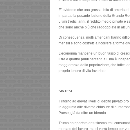
E’ evidente che una grossa fetta di americani
imparato la pesante lezione della Grande Rec
ultimi tredici anni, il reddito medio privato è 
che sono anche più che raddoppiate in alcuni c
Di conseguenza, molti americani hanno diffic
mensili e sono costretti a ricorrere a forme di
L’economia mantiene un buon tasso di crescit
il tre e quattro punti percentuali, ma è incap
maggioranza della popolazione, che fatica ad a
proprio tenore di vita invariato.
SINTESI
Il ritorno ad elevati livelli di debito privato
in aggiunta alle diverse chiusure di numerose c
Paese, già da oltre un biennio.
Trump ha riportato entusiasmo tra i consumato
mercato del lavoro, ma ci vorrà tempo per vede