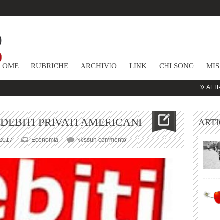
HOME
RUBRICHE
ARCHIVIO
LINK
CHI SONO
MIS
ALTRE COMMO
DEBITI PRIVATI AMERICANI
ARTI
su
 2017
Economia
Nessun commento
TORNA
L’INCUBO
DEI
DEBITI
PRIVATI
AMERICANI