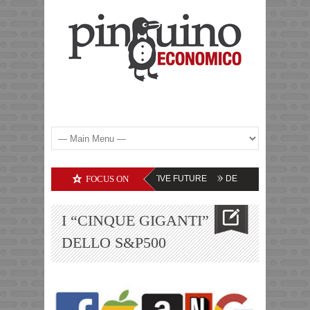
E COMMODITIES – LE PROSPETTIVE FUTURE
FOCUS ON
DEBITI DELLE SOCIETA’ TE
I “CINQUE GIGANTI”
DELLO S&P500