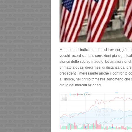
Mentre molti indici mondiali si trovano, già da 
vecchi record storici e correzioni già significa
storico dello scorso maggio. Le analisi storic
primato a quasi dieci mesi di distanza dal pre
precedenti. Interessante anche il confronto co
all’indice, nel primo trimestre, fenomeno che s
crollo dei mercati azionari.