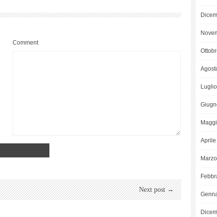
Dicem
Novem
Comment
Ottob
Agost
Lugli
Giugn
Maggi
April
Marzo
Febbr
Next post →
Genna
Dicem