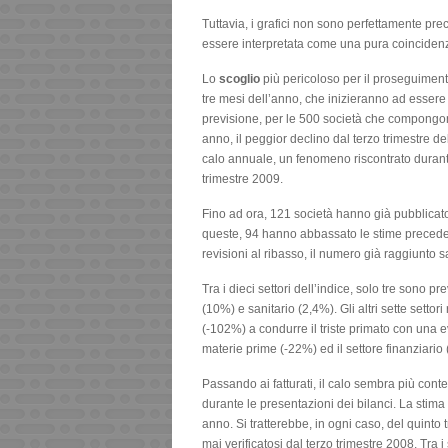
Tuttavia, i grafici non sono perfettamente pre
essere interpretata come una pura coinciden
Lo
scoglio
più pericoloso per il proseguimento
tre mesi dell’anno, che inizieranno ad essere p
previsione, per le 500 società che compongono
anno, il peggior declino dal terzo trimestre de
calo annuale, un fenomeno riscontrato durant
trimestre 2009.
Fino ad ora, 121 società hanno già pubblicato l
queste, 94 hanno abbassato le stime precedent
revisioni al ribasso, il numero già raggiunto 
Tra i dieci settori dell’indice, solo tre sono p
(10%) e sanitario (2,4%). Gli altri sette setto
(-102%) a condurre il triste primato con una 
materie prime (-22%) ed il settore finanziario 
Passando ai fatturati, il calo sembra più con
durante le presentazioni dei bilanci. La stima 
anno. Si tratterebbe, in ogni caso, del quinto
mai verificatosi dal terzo trimestre 2008. Tra 