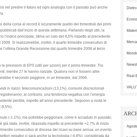
cisi nel predire il futuro ed ogni analogia con il passato può anche
Dietro
za.
Econ
 della corsa al record è sicuramente quello dei trimestrali dei primi
ubblicati dall’inizio di questa settimana. Parlando degli utili, la
Mater
 l’indice principale, stima un calo del 8,5% rispetto al precedente
Mercat
l 2009. Si realizzerebbe, inoltre, il quarto trimestre consecutivo di
e l’ultima Grande Recessione dal quarto trimestre 2008 al terzo
Mond
Newsl
e previsioni di EPS (utili per azioni) per il primo trimestre. Tra
i, mentre 27 le hanno rialzate. Qualora non vi fossero altre
Real 
sarebbe il secondo peggiore, in un trimestre, dal 2006.
VALU
revisti in rialzo: telecomunicazioni (13,1%), consumi discrezionali
ri registreranno, al contrario, una tendenza negativa con l’energia
evidente perdita, rispetto all’anno precedente. Seguono a ruota le
(-8,5%).
ARCH
tenuto (-1.1%), ma potrebbe peggiorare, come è accaduto in passato,
è già stata, inoltre, ribassata rispetto al precedente +2,7% di inizio
Agost
 trimestre consecutivo di discesa dei ricavi su base annua, un evento
i settori negativi ci sarà anche la tecnologia (-4,8%), considerata da