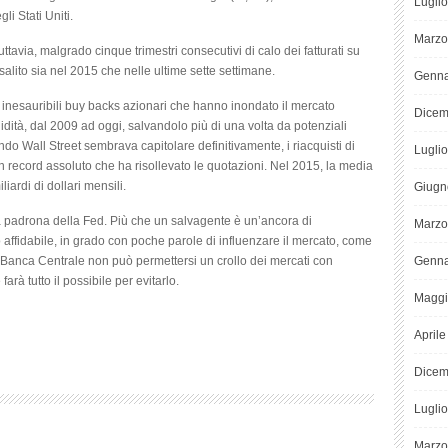
Lugli
i Stati Uniti.
Marzo
uttavia, malgrado cinque trimestri consecutivi di calo dei fatturati su
salito sia nel 2015 che nelle ultime sette settimane.
Genna
 inesauribili buy backs azionari che hanno inondato il mercato
Dicem
iquidità, dal 2009 ad oggi, salvandolo più di una volta da potenziali
ndo Wall Street sembrava capitolare definitivamente, i riacquisti di
Lugli
 un record assoluto che ha risollevato le quotazioni. Nel 2015, la media
liardi di dollari mensili.
Giugn
 la padrona della Fed. Più che un salvagente è un’ancora di
Marzo
o affidabile, in grado con poche parole di influenzare il mercato, come
 Banca Centrale non può permettersi un crollo dei mercati con
Genna
à tutto il possibile per evitarlo.
Maggi
April
Dicem
Lugli
Marzo