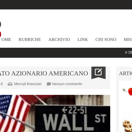
HOME
RUBRICHE
ARCHIVIO
LINK
CHI SONO
MIS
DEBITI DELL
ATO AZIONARIO AMERICANO
ARTI
su
16
Mercati finanziari
Nessun commento
LA
FORZA
DEL
MERCATO
AZIONARIO
AMERICANO