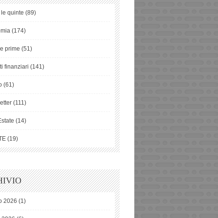
 le quinte
(89)
omia
(174)
ie prime
(51)
i finanziari
(141)
o
(61)
etter
(111)
Estate
(14)
TE
(19)
IVIO
o 2026
(1)