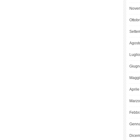
Novem
Ottob
Sette
Agost
Lugli
Giugn
Maggi
April
Marzo
Febbr
Genna
Dicem