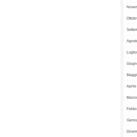
Novem
Ottob
Sette
Agost
Lugli
Giugn
Maggi
April
Marzo
Febbr
Genna
Dicem