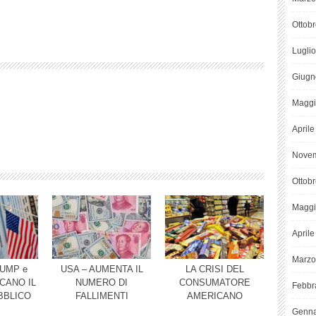
Ottob
Lugli
Giugn
Maggi
April
Novem
Ottob
Maggi
April
Marzo
UMP e
USA – AUMENTA IL
LA CRISI DEL
CANO IL
NUMERO DI
CONSUMATORE
Febbr
BBLICO
FALLIMENTI
AMERICANO
Genna