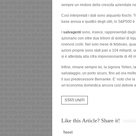
sempre un motore della crescita aziendale negl
Così interpretati i dati sono alquanto foschi. T
base annua e quattro degli utili, lo S&P500 è 
I
salvagenti
sono, invece, rappresentati dagli
azionario con oltre due trilioni di dollari di l
rovinosi crolli. Nel solo mese di febbraio, qua
azioni proprie sono stati pari a 104 miliardi,
si è attestata alla cifra impressionante di 46 mi
Infine, rimane sempre lei, la signora Yellen,
salvataggio, un porto sicuro, fino ad ora molt
il suo predecessore Bernanke. E’ noto che la
un’economia domestica ancora così debole e far
STATI UNITI
Like this Article? Share it!
Tweet