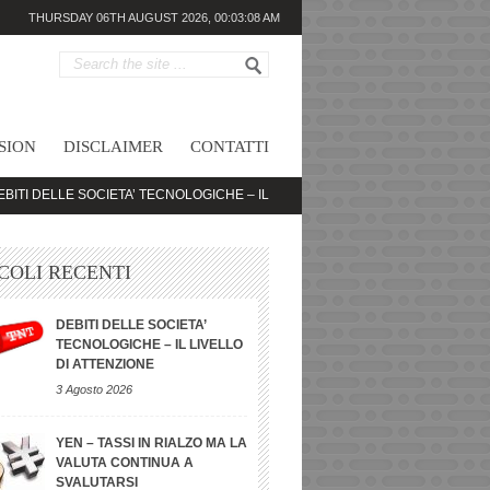
THURSDAY 06TH AUGUST 2026,
00:03:08 AM
SION
DISCLAIMER
CONTATTI
E SOCIETA’ TECNOLOGICHE – IL LIVELLO DI ATTENZIONE
YEN – TASSI IN
COLI RECENTI
DEBITI DELLE SOCIETA’
TECNOLOGICHE – IL LIVELLO
DI ATTENZIONE
3 Agosto 2026
YEN – TASSI IN RIALZO MA LA
VALUTA CONTINUA A
SVALUTARSI