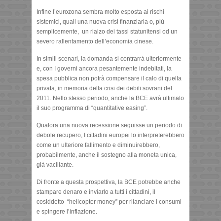
Infine l’eurozona sembra molto esposta ai rischi
sistemici, quali una nuova crisi finanziaria o, più
semplicemente, un rialzo dei tassi statunitensi od un
severo rallentamento dell’economia cinese.
In simili scenari, la domanda si contrarrà ulteriormente
e, con I governi ancora pesantemente indebitati, la
spesa pubblica non potrà compensare il calo di quella
privata, in memoria della crisi dei debiti sovrani del
2011. Nello stesso periodo, anche la BCE avrà ultimato
il suo programma di “quantitative easing”.
Qualora una nuova recessione seguisse un periodo di
debole recupero, I cittadini europei lo interpreterebbero
come un ulteriore fallimento e diminuirebbero,
probabilmente, anche il sostegno alla moneta unica,
già vacillante.
Di fronte a questa prospettiva, la BCE potrebbe anche
stampare denaro e inviarlo a tutti i cittadini, il
cosiddetto “helicopter money” per rilanciare i consumi
e spingere l’inflazione.