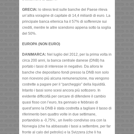
GRECIA:
lo stress test sulle banche del Paese rileva
un’altra voragine di capitale di 14,4 miliardi di euro. La
principale banca ellenica ha il 57% di sofferenze sui
crediti, mentre le altre scendono appena sotto la soglia
del 50%.
EUROPA (NON EURO)
DANIMARCA:
Nel luglio del 2012, per la prima volta in
circa 200 anni, la banca centrale danese (DNB) ha
portato i tassi di interesse in negativo. Da allora le
banche che depositano fondi presso la DNB non solo
non ricevono più alcuna remunerazione, ma vengono
costrette a pagare per il “parcheggio” della liquidità.
Intanto i tassi sono scesi ancora più sottozero. In
evidente difficoltà per cercare di difendere il cambio
quasi fisso con l’euro, tra gennaio e febbraio di
quest’anno la DNB è stata costretta a tagliare il tasso di
riferimento ben quattro volte in due settimane,
portandolo a -0,75%:, un livello condiviso ora con la
Norvegia (che ha abbassato i tassi a settembre, per far
fronte al calo del petrolio) e la Svizzera (che li ha