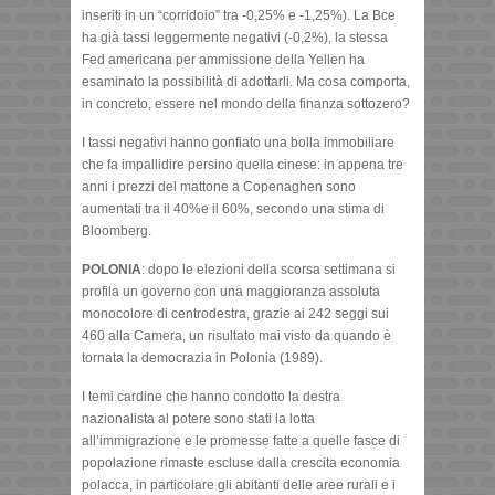
inseriti in un “corridoio” tra -0,25% e -1,25%). La Bce
ha già tassi leggermente negativi (-0,2%), la stessa
Fed americana per ammissione della Yellen ha
esaminato la possibilità di adottarli. Ma cosa comporta,
in concreto, essere nel mondo della finanza sottozero?
I tassi negativi hanno gonfiato una bolla immobiliare
che fa impallidire persino quella cinese: in appena tre
anni i prezzi del mattone a Copenaghen sono
aumentati tra il 40%e il 60%, secondo una stima di
Bloomberg.
POLONIA
: dopo le elezioni della scorsa settimana si
profila un governo con una maggioranza assoluta
monocolore di centrodestra, grazie ai 242 seggi sui
460 alla Camera, un risultato mai visto da quando è
tornata la democrazia in Polonia (1989).
I temi cardine che hanno condotto la destra
nazionalista al potere sono stati la lotta
all’immigrazione e le promesse fatte a quelle fasce di
popolazione rimaste escluse dalla crescita economia
polacca, in particolare gli abitanti delle aree rurali e i