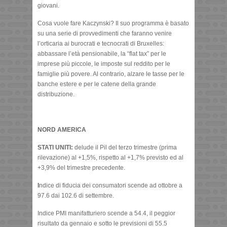
giovani.
Cosa vuole fare Kaczynski? Il suo programma è basato
su una serie di provvedimenti che faranno venire
l’orticaria ai burocrati e tecnocrati di Bruxelles:
abbassare l’età pensionabile, la “flat tax” per le
imprese più piccole, le imposte sul reddito per le
famiglie più povere. Al contrario, alzare le tasse per le
banche estere e per le catene della grande
distribuzione.
NORD AMERICA
STATI UNITI:
delude il Pil del terzo trimestre (prima
rilevazione) al +1,5%, rispetto al +1,7% previsto ed al
+3,9% del trimestre precedente.
I
ndice di fiducia dei consumatori scende ad ottobre a
97.6 dai 102.6 di settembre.
Indice PMI manifatturiero scende a 54.4, il peggior
risultato da gennaio e sotto le previsioni di 55.5