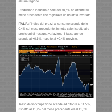
alcuna regione.
Produzione industriale sale del +0,5% ad ottobre sul
mese precedente che registrava un risultato invariato.
ITALIA:
l’indice dei prezzi al consumo scende dello
0,4% sul mese precedente, in netto calo rispetto alle
previsioni di nessuna variazione. Il tasso annuo
scende al +0,1%, rispetto al +0,4% previsto.
Tasso di disoccupazione scende ad ottobre al 11,5%,
rispetto al 11,7% del mese precedente ed al 11,6%