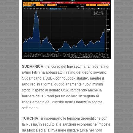
SUDAFRICA:
nel corso del fine settimana l’agenzia di
rating Fitch ha abbassato il rating del debito sovrano
Sudafricano a BBB-, con “outlook stabile”, mentre il
rand registra, ormai quotidianamente nuovi minimi
storici rispetto al dollaro USA, rompendo anche la
barriera dei 16 rand per un dollaro, in seguito al
licenziamento del Ministro delle Finanze la scorsa
settimana.
TURCHIA:
si impennano le tensioni geopolitiche con
la Russia, in seguito alle sanzioni economiche imposte
da Mosca ed alla invasione militare turca nel nord