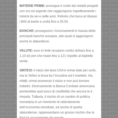
MATERIE PRIME:
prosegue il crollo dei metalli pregiati
con oro ed argento che raggiungono rispettivamente i
minimi da sei e sette anni. Petrolio che buca al ribasso
i $40 al barile e crolla fino a 35,50.
BANCHE:
proseguono i licenziamenti in massa delle
principali banche europee, alle quali si aggiungono
anche le statunitensi.
VALUTE:
euro in forte recupero contro dollaro fino a
1,10 ed yen che risale fino a 121 rispetto al biglietto
verde.
SINTESI:
il rialzo dei tassi USA è ormai dato per certo,
ma la Yellen si trova tra l’incudine ed il martello. Ha,
infatti, ormai promesso il rialzo e non può tornare
indietro. Diversamente la Banca Centrale americana
perderebbe quel poco di credibilità che ancora le è
rimasta. Tuttavia, il rischio di un cambio di politica
monetaria in un momento di rallentamento
dell’economia mondiale, ed anche di quella
statunitense, rappresentano un grosso rischio che la
Fed ha sicuramente già pesato.