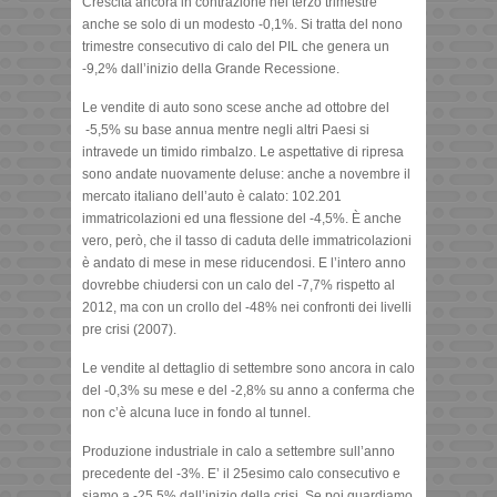
Crescita ancora in contrazione nel terzo trimestre
anche se solo di un modesto -0,1%. Si tratta del nono
trimestre consecutivo di calo del PIL che genera un
-9,2% dall’inizio della Grande Recessione.
Le vendite di auto sono scese anche ad ottobre del
-5,5% su base annua mentre negli altri Paesi si
intravede un timido rimbalzo. Le aspettative di ripresa
sono andate nuovamente deluse: anche a novembre il
mercato italiano dell’auto è calato: 102.201
immatricolazioni ed una flessione del -4,5%. È anche
vero, però, che il tasso di caduta delle immatricolazioni
è andato di mese in mese riducendosi. E l’intero anno
dovrebbe chiudersi con un calo del -7,7% rispetto al
2012, ma con un crollo del -48% nei confronti dei livelli
pre crisi (2007).
Le vendite al dettaglio di settembre sono ancora in calo
del -0,3% su mese e del -2,8% su anno a conferma che
non c’è alcuna luce in fondo al tunnel.
Produzione industriale in calo a settembre sull’anno
precedente del -3%. E’ il 25esimo calo consecutivo e
siamo a -25,5% dall’inizio della crisi. Se poi guardiamo