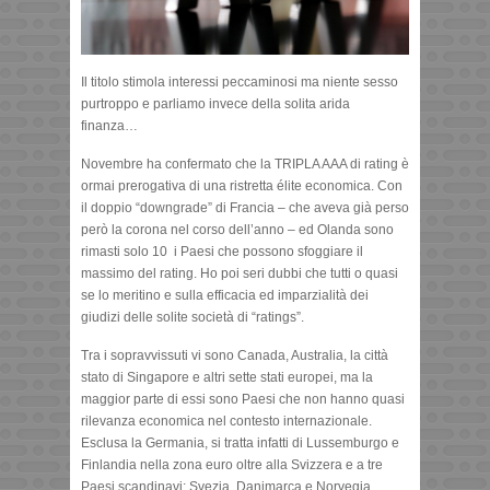
Il titolo stimola interessi peccaminosi ma niente sesso
purtroppo e parliamo invece della solita arida
finanza…
Novembre ha confermato che la TRIPLA AAA di rating è
ormai prerogativa di una ristretta élite economica. Con
il doppio “downgrade” di Francia – che aveva già perso
però la corona nel corso dell’anno – ed Olanda sono
rimasti solo 10 i Paesi che possono sfoggiare il
massimo del rating. Ho poi seri dubbi che tutti o quasi
se lo meritino e sulla efficacia ed imparzialità dei
giudizi delle solite società di “ratings”.
Tra i sopravvissuti vi sono Canada, Australia, la città
stato di Singapore e altri sette stati europei, ma la
maggior parte di essi sono Paesi che non hanno quasi
rilevanza economica nel contesto internazionale.
Esclusa la Germania, si tratta infatti di Lussemburgo e
Finlandia nella zona euro oltre alla Svizzera e a tre
Paesi scandinavi: Svezia, Danimarca e Norvegia.