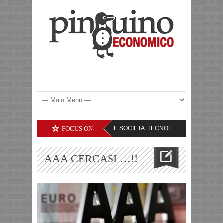
VE FUTURE
DEBITI DELLE SOCIETA’ TECNOLOGICHE – IL LIVELLO DI ATT
FOCUS ON
AAA CERCASI …!!