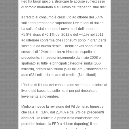
Fed ha buon gioco a stroncare le accuse sull’eccesso
di stimolo monetario e sul rinvio del “tapering sine die”.
Il credito al consumo è cresciuto ad ottobre del 5,4%
sull’anno precedente superando i tre trilioni di dollari.
La salita è stata nei primi nove mesi dell’anno del
+5,8%, dopo il +6,1% del 2012 e del +4,1% nel 2011
ad ulteriore conferma che i consumi sono in gran parte
sostenuti da nuovo debito. I debiti privati sono infatti
cresciuti di 124mld nel terzo trimestre rispetto al
precedente, il maggior incremento da inizio 2008 e
spalmato su tutte le principali categorie: mutui ($56
miliardi), prestiti allo studio ($33 miliardi), finanziamenti
auto ($31 miliardi) e carte di credito ($4 miliardi).
L’indice di fiducia dei consumatori scende ad ottobre al
livello più basso da sette mesi per poi rimbalzare
lievemente a novembre.
Migliora invece la revisione del Pil del terzo trimestre
che sale al +3,6% dal 2,84% e dal 2% dei precedenti
annunci. Un risultato a prima vista confortante che
potrebbe indurre la FED a ridurre (tapering) il suo