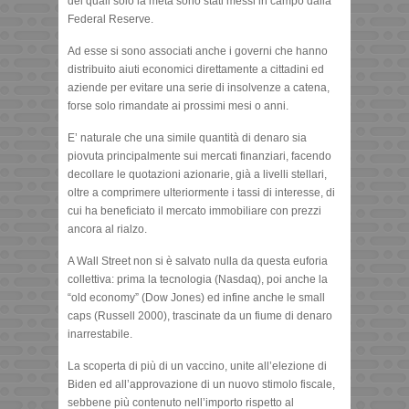
dei quali solo la metà sono stati messi in campo dalla
Federal Reserve.
Ad esse si sono associati anche i governi che hanno
distribuito aiuti economici direttamente a cittadini ed
aziende per evitare una serie di insolvenze a catena,
forse solo rimandate ai prossimi mesi o anni.
E’ naturale che una simile quantità di denaro sia
piovuta principalmente sui mercati finanziari, facendo
decollare le quotazioni azionarie, già a livelli stellari,
oltre a comprimere ulteriormente i tassi di interesse, di
cui ha beneficiato il mercato immobiliare con prezzi
ancora al rialzo.
A Wall Street non si è salvato nulla da questa euforia
collettiva: prima la tecnologia (Nasdaq), poi anche la
“old economy” (Dow Jones) ed infine anche le small
caps (Russell 2000), trascinate da un fiume di denaro
inarrestabile.
La scoperta di più di un vaccino, unite all’elezione di
Biden ed all’approvazione di un nuovo stimolo fiscale,
sebbene più contenuto nell’importo rispetto al