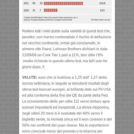
Reitero tutti i miei dubbi sulla validità di questi test che,
peraltro, non hanno contemplato il rischio di deflazione
nel vecchio continente, ormai già conclamato, in
almeno otto Paesi. Lehman Brothers dichiarò in data
12/09/08 un Core Tier 1 pari a 11%, ben oltre l’8%
medio richiesto in questo ultimo test, ma fallì solo tre
giorni dopo..!!
VALUTE:
euro che si inabissa a 1,25 dall’ 1,27 della
scorsa settimana, in seguito ai deludenti risultati degli
stress test bancari europei, al brillante dato sul Pil USA
ed alla conferma della fine del QE da parte della Fed.
Lo scivolamento dello yen oltre 111 verso dollaro apre
scenari inquietanti ed inesplorati. La divisa nipponica,
negli ultimi 20 mesi si è svalutata del 40% verso il
biglietto verde, la moneta unica ed il won coreano e del
50% nei confronti del yuan cinese. Ma le esportazioni
sono cresciute meno del previsto e la bilancia dei