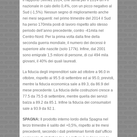
nazionale in calo dello 0,4%, con un picco negativo al
Sud (-1,5%). Nessun segno di miglioramento anche
nei mesi seguenti: nel primo trimestre del 2014 il Sud
ha perso 170mila posti di lavoro rispetto allo stesso
periodo dell’anno precedente, contro -41mila nel
Centro-Nord. Per la prima volta dalla fine della
seconda guerra mondiale, il numero dei decessi è
superiore alle nascite (solo 177k). Infine, dal 2001
sono emigrate 1,5 miloni di persone, di cui 494 mila
giovani, il 40% dei quali laureati.
La fiducia degli imprenditori sale ad ottobre a 96.0 in
ottobre, rispetto ai 95.5 di settembre ed ai 95.0, previsti,
mentre la fiducia economica sale a 89.3, da 86.9 del
mese precedente. La fiducia delle costruzioni cresce a
77.5 da 75.5 di settembre, mentre quella dei servizi
balza a 89.2 da 85.1. Infine la fiducia dei consumatori
sale a 93.9 da 92.1.
SPAGNA:
Il prodotto interno lordo della Spagna nel
terzo trimestre è salito del +0,5%, rispetto ai tre mesi
precedenti, secondo i dati preliminari forniti dall’ufficio