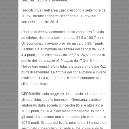
zero, da +0,13% di settembre.
I redditi privati dell’area Euro crescono a settembre del
+0.2%, mentre i risparmi scendono al 12.9% nel
secondo trimestre 2014.
L’indice di
fiducia economica
nella zona
euro
è salito
ad ottobre, rispetto a settembre, da 99,9 a 100,7 punti.
Gli economisti avevano previsto un calo a 99,7 punti.
La fiducia è aumentata nel settore dei
servizi
da 3,2 a
4,4 punti, nelle
costruzioni
da -27,7 a -24,6 punti ed in
quello del
commercio al dettaglio
da -7,3 a -6,4 punti.
Nel settore
industriale
la fiducia è scesa a -5,5 dai -5,1
punti di settembre. La
fiducia dei consumatori
è invece
risalita da -11,4 a -11,1 punti. Il dato è conforme alla
stima preliminare.
GERMANIA:
calo peggiore del previsto ad ottobre del
clima di fiducia delle imprese in Germania. L’indice
elaborato dalla società di ricerche Ifo si è attestato a
103,2 punti, dai 104,7 del mese precedente. In media
gli analisti stimavano una contrazione più contenuta, a
104,5 punti. Si tratta del livello minimo da 18 mesi e del
sesto calo consecutivo dell’indice che, come si vede