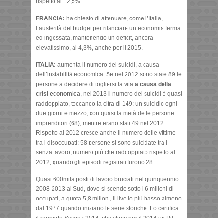
rispetto al +2,5%.
FRANCIA:
ha chiesto di attenuare, come l’Italia,
l’austerità del budget per rilanciare un’economia ferma
ed ingessata, mantenendo un deficit, ancora
elevatissimo, al 4,3%, anche per il 2015.
ITALIA:
aumenta il numero dei suicidi, a causa
dell’instabilità economica. Se nel 2012 sono state 89 le
persone a decidere di togliersi la vita
a causa della
crisi economica
, nel 2013 il numero dei suicidi è quasi
raddoppiato, toccando la cifra di 149: un suicidio ogni
due giorni e mezzo, con quasi la metà delle persone
imprenditori (68), mentre erano stati 49 nel 2012.
Rispetto al 2012 cresce anche il numero delle vittime
tra i disoccupati: 58 persone si sono suicidate tra i
senza lavoro, numero più che raddoppiato rispetto al
2012, quando gli episodi registrati furono 28.
Quasi 600mila posti di lavoro bruciati nel quinquennio
2008-2013 al Sud, dove si scende sotto i 6 milioni di
occupati, a quota 5,8 milioni, il livello più basso almeno
dal 1977 quando iniziano le serie storiche. Lo certifica
il rapporto Svimez 2014, che stima per il 2014 un Pil