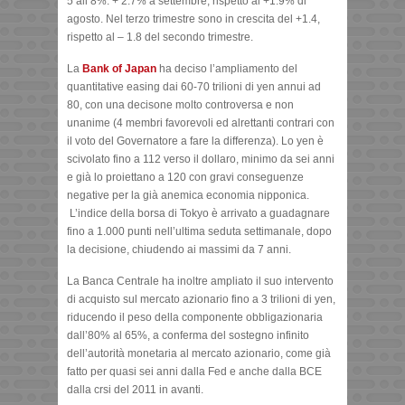
5 all’8%: + 2.7% a settembre, rispetto al +1.9% di
agosto. Nel terzo trimestre sono in crescita del +1.4,
rispetto al – 1.8 del secondo trimestre.
La
Bank of Japan
ha deciso l’ampliamento del
quantitative easing dai 60-70 trilioni di yen annui ad
80, con una decisone molto controversa e non
unanime (4 membri favorevoli ed alrettanti contrari con
il voto del Governatore a fare la differenza). Lo yen è
scivolato fino a 112 verso il dollaro, minimo da sei anni
e già lo proiettano a 120 con gravi conseguenze
negative per la già anemica economia nipponica.
L’indice della borsa di Tokyo è arrivato a guadagnare
fino a 1.000 punti nell’ultima seduta settimanale, dopo
la decisione, chiudendo ai massimi da 7 anni.
La Banca Centrale ha inoltre ampliato il suo intervento
di acquisto sul mercato azionario fino a 3 trilioni di yen,
riducendo il peso della componente obbligazionaria
dall’80% al 65%, a conferma del sostegno infinito
dell’autorità monetaria al mercato azionario, come già
fatto per quasi sei anni dalla Fed e anche dalla BCE
dalla crsi del 2011 in avanti.