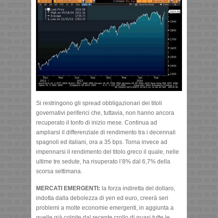
Si restringono gli spread obbligazionari dei titoli
governativi periferici che, tuttavia, non hanno ancora
recuperato il tonfo di inizio mese. Continua ad
ampliarsi il differenziale di rendimento tra i decennali
spagnoli ed italiani, ora a 35 bps. Torna invece ad
impennarsi il rendimento del titolo greco il quale, nelle
ultime tre sedute, ha risuperato l’8% dal 6,7% della
scorsa settimana.
MERCATI EMERGENTI:
la forza indiretta del dollaro,
indotta dalla debolezza di yen ed euro, creerà seri
problemi a molte economie emergenti, in aggiunta a
quelle già colpite dal recente crollo di quasi tutte le