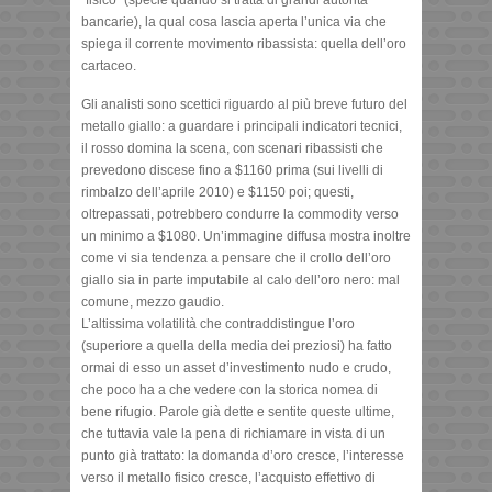
bancarie), la qual cosa lascia aperta l’unica via che
spiega il corrente movimento ribassista: quella dell’oro
cartaceo.
Gli analisti sono scettici riguardo al più breve futuro del
metallo giallo: a guardare i principali indicatori tecnici,
il rosso domina la scena, con scenari ribassisti che
prevedono discese fino a $1160 prima (sui livelli di
rimbalzo dell’aprile 2010) e $1150 poi; questi,
oltrepassati, potrebbero condurre la commodity verso
un minimo a $1080. Un’immagine diffusa mostra inoltre
come vi sia tendenza a pensare che il crollo dell’oro
giallo sia in parte imputabile al calo dell’oro nero: mal
comune, mezzo gaudio.
L’altissima volatilità che contraddistingue l’oro
(superiore a quella della media dei preziosi) ha fatto
ormai di esso un asset d’investimento nudo e crudo,
che poco ha a che vedere con la storica nomea di
bene rifugio. Parole già dette e sentite queste ultime,
che tuttavia vale la pena di richiamare in vista di un
punto già trattato: la domanda d’oro cresce, l’interesse
verso il metallo fisico cresce, l’acquisto effettivo di