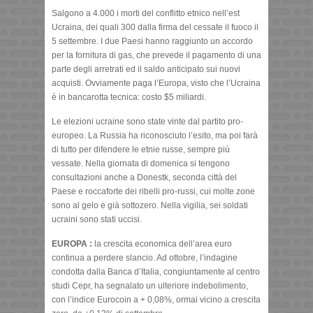
Salgono a 4.000 i morti del conflitto etnico nell’est
Ucraina, dei quali 300 dalla firma del cessate il fuoco il
5 settembre. I due Paesi hanno raggiunto un accordo
per la fornitura di gas, che prevede il pagamento di una
parte degli arretrati ed il saldo anticipato sui nuovi
acquisti. Ovviamente paga l’Europa, visto che l’Ucraina
è in bancarotta tecnica: costo $5 miliardi.
Le elezioni ucraine sono state vinte dal partito pro-
europeo. La Russia ha riconosciuto l’esito, ma poi farà
di tutto per difendere le etnie russe, sempre più
vessate. Nella giornata di domenica si tengono
consultazioni anche a Donestk, seconda città del
Paese e roccaforte dei ribelli pro-russi, cui molte zone
sono al gelo e già sottozero. Nella vigilia, sei soldati
ucraini sono stati uccisi.
EUROPA :
la crescita economica dell’area euro
continua a perdere slancio. Ad ottobre, l’indagine
condotta dalla Banca d’Italia, congiuntamente al centro
studi Cepr, ha segnalato un ulteriore indebolimento,
con l’indice Eurocoin a + 0,08%, ormai vicino a crescita