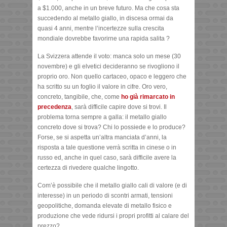
a $1.000, anche in un breve futuro. Ma che cosa sta
succedendo al metallo giallo, in discesa ormai da
quasi 4 anni, mentre l’incertezze sulla crescita
mondiale dovrebbe favorirne una rapida salita ?
La Svizzera attende il voto: manca solo un mese (30
novembre) e gli elvetici decideranno se rivogliono il
proprio oro. Non quello cartaceo, opaco e leggero che
ha scritto su un foglio il valore in cifre. Oro vero,
concreto, tangibile, che, come
ho già rimarcato in
precedenza
, sarà difficile capire dove si trovi. Il
problema torna sempre a galla: il metallo giallo
concreto dove si trova? Chi lo possiede e lo produce?
Forse, se si aspetta un’altra manciata d’anni, la
risposta a tale questione verrà scritta in cinese o in
russo ed, anche in quel caso, sarà difficile avere la
certezza di rivedere qualche lingotto.
Com’è possibile che il metallo giallo cali di valore (e di
interesse) in un periodo di scontri armati, tensioni
geopolitiche, domanda elevate di metallo fisico e
produzione che vede ridursi i propri profitti al calare del
prezzo?