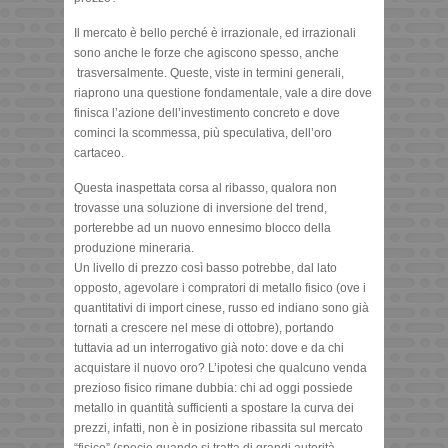
Il mercato è bello perché è irrazionale, ed irrazionali
sono anche le forze che agiscono spesso, anche
trasversalmente. Queste, viste in termini generali,
riaprono una questione fondamentale, vale a dire dove
finisca l’azione dell’investimento concreto e dove
cominci la scommessa, più speculativa, dell’oro
cartaceo.
Questa inaspettata corsa al ribasso, qualora non
trovasse una soluzione di inversione del trend,
porterebbe ad un nuovo ennesimo blocco della
produzione mineraria.
Un livello di prezzo così basso potrebbe, dal lato
opposto, agevolare i compratori di metallo fisico (ove i
quantitativi di import cinese, russo ed indiano sono già
tornati a crescere nel mese di ottobre), portando
tuttavia ad un interrogativo già noto: dove e da chi
acquistare il nuovo oro? L’ipotesi che qualcuno venda
prezioso fisico rimane dubbia: chi ad oggi possiede
metallo in quantità sufficienti a spostare la curva dei
prezzi, infatti, non è in posizione ribassita sul mercato
“fisico” (specie quando si tratta di grandi autorità