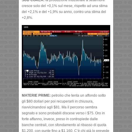
cresce solo del +0,1% sul mese, rispetto ad una stima
del +2,1% e del +1,9% su anno, contro una stima del
+2,8%.
MATERIE PRIME:
petrolio che tenta un affondo sotto
gli $80 dollari per poi recuperarli in chiusura,
riavvicinandosi agli $81. Ma il percorso sembra
segnato e sono probabili discese verso i $75. Oro in
forte affanno, invece, preso in contropiede dalle
banche centrali, con sfondamento al ribasso di quota
$1.200, con punte fino a $1.160. C’è chi già lo prevede