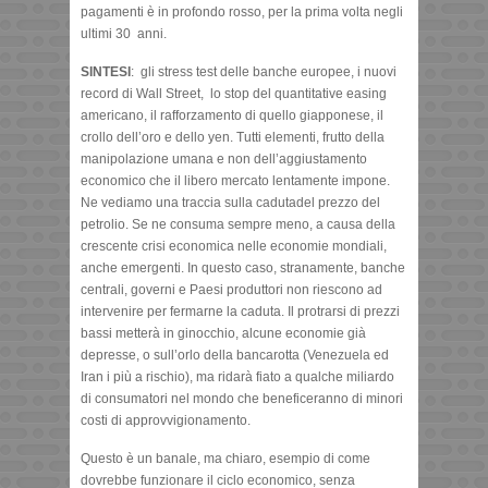
pagamenti è in profondo rosso, per la prima volta negli
ultimi 30 anni.
SINTESI
: gli stress test delle banche europee, i nuovi
record di Wall Street, lo stop del quantitative easing
americano, il rafforzamento di quello giapponese, il
crollo dell’oro e dello yen. Tutti elementi, frutto della
manipolazione umana e non dell’aggiustamento
economico che il libero mercato lentamente impone.
Ne vediamo una traccia sulla cadutadel prezzo del
petrolio. Se ne consuma sempre meno, a causa della
crescente crisi economica nelle economie mondiali,
anche emergenti. In questo caso, stranamente, banche
centrali, governi e Paesi produttori non riescono ad
intervenire per fermarne la caduta. Il protrarsi di prezzi
bassi metterà in ginocchio, alcune economie già
depresse, o sull’orlo della bancarotta (Venezuela ed
Iran i più a rischio), ma ridarà fiato a qualche miliardo
di consumatori nel mondo che beneficeranno di minori
costi di approvvigionamento.
Questo è un banale, ma chiaro, esempio di come
dovrebbe funzionare il ciclo economico, senza