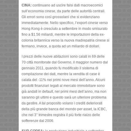
CINA:
continuano ad uscire falsi dati macroecomici
sull’economia cinese, da parte delle autorità centrali.
Gli errori sono così grossolani che si evidenziano
immediatamente. Nello specifico, l’export cinese verso
Hong Kong è cresciuto a settembre in modo smisurato
fino a $1.56 miliardi, mentre le importazioni della ex-
colonia britannica verso la nuova madrepatria cinese si
fermano, invece, a quota ad un miliardo di dollari.
I prezzi delle nuove abitazioni sono calati in 69 delle
70 città monitorate dal Governo, il maggior numero dal
gennaio 2011, quando fu modificato il sistema di
compilazione dei dati, mentre la vendita di case è
calata del -11% nei primi nove mesi dell’anno. Alcuni
prodotti finanziari legati al mercato immobiliare sono
già andati in default, nei primi mesi dell’anno, ma non
saranno gli ultimi e questo sarà un ulteriore problema
da gestire. A tal proposito volano i crediti deteriorati
della più grande banca del mondo per asset, la ICBC,
che nel 3° trimestre registra il più forte rialzo delle
sofferenze dal 2006.
SUD COREA:
la produzione industriale a settembre